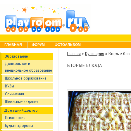
Skip to content
Menu
ГЛАВНАЯ
ФОРУМ
ФОТОАЛЬБОМ
Главная
»
Кулинария
»
Вторые блю
Образование
Дошкольное и
ВТОРЫЕ БЛЮДА
внешкольное образование
Школьное образование
ВУЗы
Сочинения
Школьные задания
Домашний доктор
Психология
Будьте здоровы