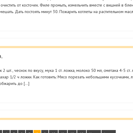
 очистить от косточек. Филе промыть, измельчить вместе с вишней в бле
мешать. Дать постоять минут 30. Пожарить котлеты на растительном масл
.
к 2 шт., чеснок по вкусу, мука 1 ст. ложка, молоко 50 мл, сметана 4-5 ст
 сахар 1/2 ч ложки. Как готовить: Мясо порезать небольшими кусочками,
обжарить до […]