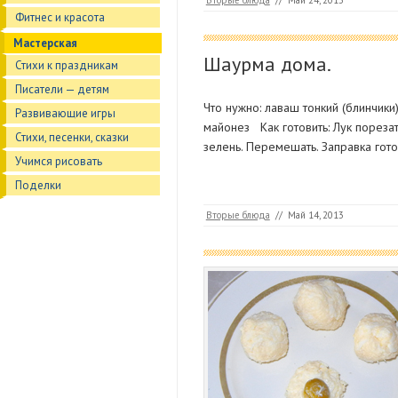
Вторые блюда
//
Май 24, 2013
Фитнес и красота
Мастерская
Шаурма дома.
Стихи к праздникам
Писатели — детям
Что нужно: лаваш тонкий (блинчик
Развивающие игры
майонез Как готовить: Лук порезат
Стихи, песенки, сказки
зелень. Перемешать. Заправка гот
Учимся рисовать
Поделки
Вторые блюда
//
Май 14, 2013