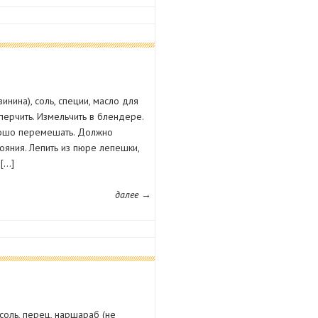
инина), соль, специи, масло для
оперчить. Измельчить в блендере.
орошо перемешать. Должно
тояния. Лепить из пюре лепешки,
 […]
далее →
 соль, перец, наршараб (не