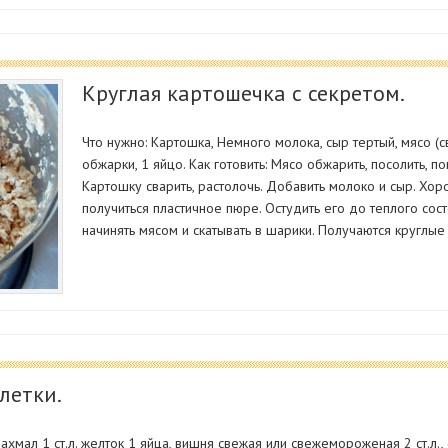
Круглая картошечка с секретом.
Что нужно: Картошка, Немного молока, сыр тертый, мясо (св
обжарки, 1 яйцо. Как готовить: Мясо обжарить, посолить, п
Картошку сварить, растолочь. Добавить молоко и сыр. Х
получиться пластичное пюре. Остудить его до теплого сос
начинять мясом и скатывать в шарики. Получаются круглые
летки.
ахмал 1 ст.л. желток 1 яйца, вишня свежая или свежемороженая 2 ст.л.,