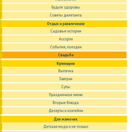
Будьте здоровы
Советы дилетанта
Отдых и развлечения
Садовые истории
Ассорти
События, поездки
Свадьба
Кулинария
Выпечка
Завтрак
Супы
Праздничное меню
Вторые блюда
Десерты и коктейли
Для мамочек
Детская мода и не только