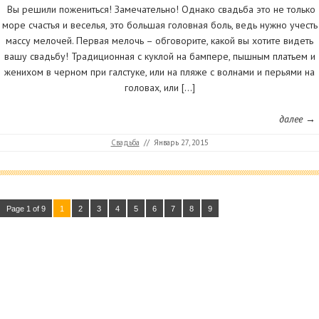
Вы решили пожениться! Замечательно! Однако свадьба это не только
море счастья и веселья, это большая головная боль, ведь нужно учесть
массу мелочей. Первая мелочь – обговорите, какой вы хотите видеть
вашу свадьбу! Традиционная с куклой на бампере, пышным платьем и
женихом в черном при галстуке, или на пляже с волнами и перьями на
головах, или […]
далее →
Свадьба
//
Январь 27, 2015
Page 1 of 9
1
2
3
4
5
6
7
8
9