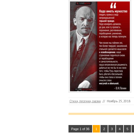
Стихи, песенки, сказки
//
Ноябрь 25, 2018
Page 1 of 36
1
2
3
4
5