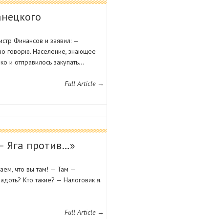
анецкого
стр Финансов и заявил: —
чно говорю. Население, знающее
ко и отправилось закупать…
Full Article →
— Яга против…»
ем, что вы там! — Там —
адоть? Кто такие? — Налоговик я.
Full Article →