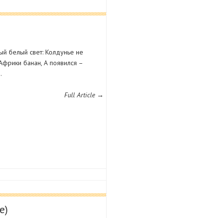
й белый свет: Колдунье не
Африки банан, А появился –
…
Full Article →
е)