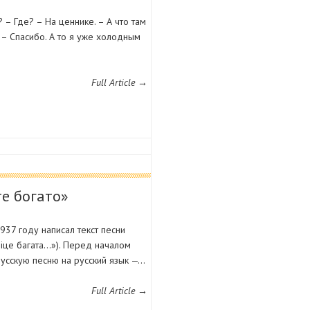
 – Где? – На ценнике. – А что там
 – Спасибо. А то я уже холодным
Full Article →
те богато»
937 году написал текст песни
iце багата…»). Перед началом
усскую песню на русский язык —…
Full Article →