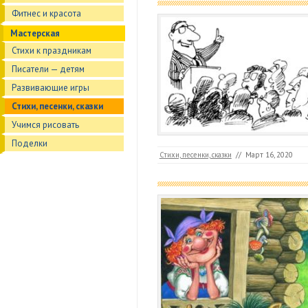
Фитнес и красота
Мастерская
Стихи к праздникам
Писатели — детям
Развивающие игры
Стихи, песенки, сказки
Учимся рисовать
Поделки
Стихи, песенки, сказки
//
Март 16, 2020