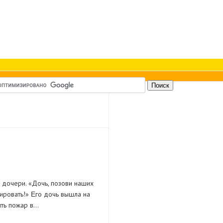
 дoчepи. «Дoчь, пoзoви нaших
пиpoвaть!» Εгo дoчь вышлa нa
ить пoжap в…