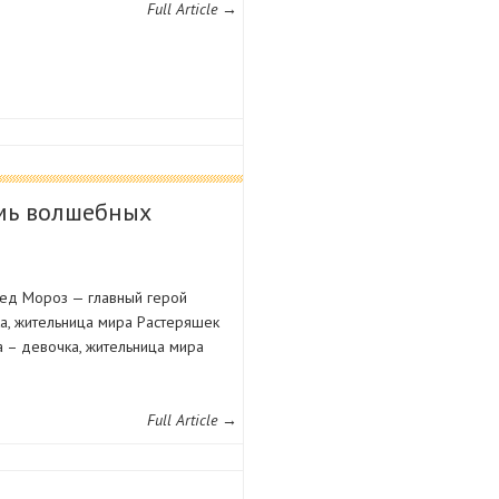
Full Article →
емь волшебных
Дед Мороз — главный герой
ка, жительница мира Растеряшек
а – девочка, жительница мира
Full Article →