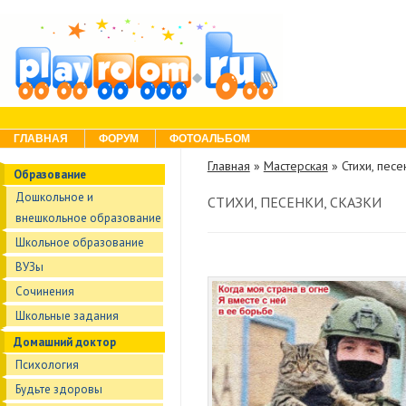
Skip to content
Menu
ГЛАВНАЯ
ФОРУМ
ФОТОАЛЬБОМ
Главная
»
Мастерская
»
Стихи, песе
Образование
Дошкольное и
СТИХИ, ПЕСЕНКИ, СКАЗКИ
внешкольное образование
Школьное образование
ВУЗы
Сочинения
Школьные задания
Домашний доктор
Психология
Будьте здоровы