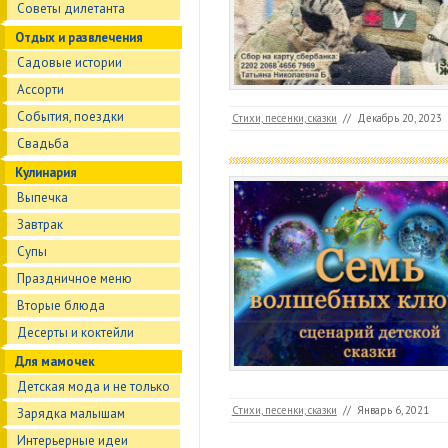
Советы дилетанта
Отдых и развлечения
Садовые истории
Ассорти
События, поездки
Стихи, песенки, сказки
//
Декабрь 20, 2023
Свадьба
Кулинария
Выпечка
Завтрак
Супы
Праздничное меню
Вторые блюда
Десерты и коктейли
Для мамочек
Детская мода и не только
Стихи, песенки, сказки
//
Январь 6, 2021
Зарядка малышам
Интерьерные идеи