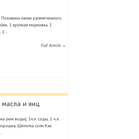
в Половина пачки размягченного
йки, 1 крупная морковка, 1
, 1…
Full Article →
 масла и яиц
 (или воды), 1ч.л. соды, 1 ч.л.
о порошка, Щепотка соли Как
ю…