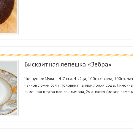
Бисквитная лепешка «Зебра»
Что нужно: Мука – 4-7 ст.л. 4 яйца, 100гр.сахара, 100гр. 
чайной ложки соли, Половина чайной ложки соды, Лимонная
лимонная цедра или сок лимона, 2ч.л. какао (можно замен