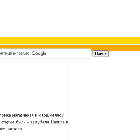
оломка магазинная и маршмеллоу
 старые были – задубели. Налила в
вке нагрела…