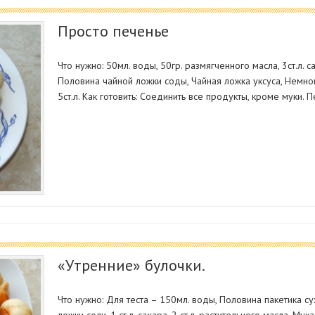
Просто печенье
Что нужно: 50мл. воды, 50гр. размягченного масла, 3ст.л. 
Половина чайной ложки соды, Чайная ложка уксуса, Немног
5ст.л. Как готовить: Соединить все продукты, кроме муки.
«Утренние» булочки.
Что нужно: Для теста – 150мл. воды, Половина пакетика 
ложки соли, 1 ст.л. сахара, 2 ст.л. растительного масла, Му