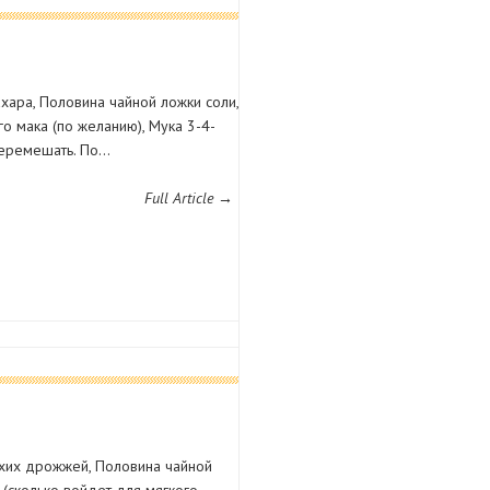
сахара, Половина чайной ложки соли,
о мака (по желанию), Мука 3-4-
 Перемешать. По…
Full Article →
сухих дрожжей, Половина чайной
ка (сколько войдет для мягкого