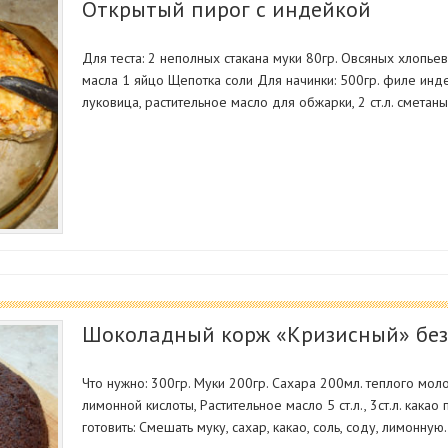
Открытый пирог с индейкой
Для теста: 2 неполных стакана муки 80гр. Овсяных хлопье
масла 1 яйцо Щепотка соли Для начинки: 500гр. филе инде
луковица, растительное масло для обжарки, 2 ст.л. сметаны
Шоколадный корж «Кризисный» без
Что нужно: 300гр. Муки 200гр. Сахара 200мл. теплого молока
лимонной кислоты, Растительное масло 5 ст.л., 3ст.л. кака
готовить: Смешать муку, сахар, какао, соль, соду, лимонну