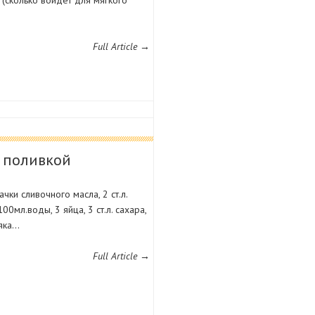
Full Article →
 поливкой
чки сливочного масла, 2 ст.л.
0мл.воды, 3 яйца, 3 ст.л. сахара,
ьяка…
Full Article →