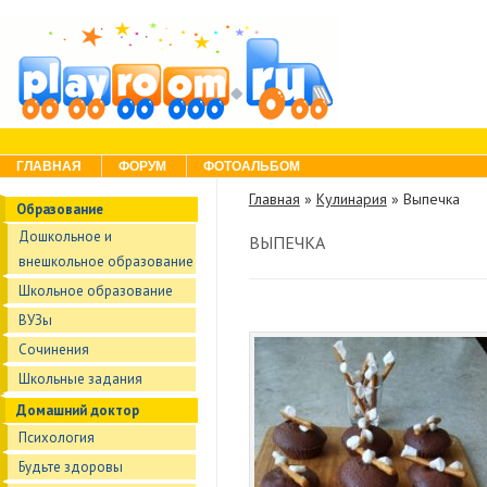
Skip to content
Menu
ГЛАВНАЯ
ФОРУМ
ФОТОАЛЬБОМ
Главная
»
Кулинария
»
Выпечка
Образование
Дошкольное и
ВЫПЕЧКА
внешкольное образование
Школьное образование
ВУЗы
Сочинения
Школьные задания
Домашний доктор
Психология
Будьте здоровы