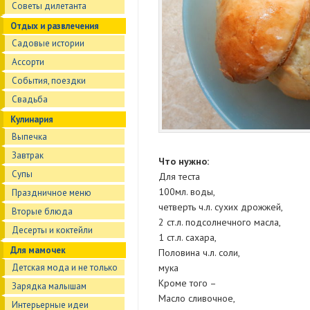
Советы дилетанта
Отдых и развлечения
Садовые истории
Ассорти
События, поездки
Свадьба
Кулинария
Выпечка
Завтрак
Что нужно:
Супы
Для теста
100мл. воды,
Праздничное меню
четверть ч.л. сухих дрожжей,
Вторые блюда
2 ст.л. подсолнечного масла,
Десерты и коктейли
1 ст.л. сахара,
Для мамочек
Половина ч.л. соли,
Детская мода и не только
мука
Кроме того –
Зарядка малышам
Масло сливочное,
Интерьерные идеи