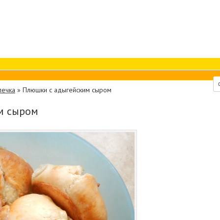
печка
»
Плюшки с адыгейским сыром
м сыром