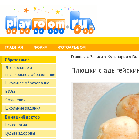
Skip to content
Menu
ГЛАВНАЯ
ФОРУМ
ФОТОАЛЬБОМ
Главная
»
Записи
»
Кулинария
»
Вы
Образование
Дошкольное и
Плюшки с адыгейски
внешкольное образование
Школьное образование
ВУЗы
Сочинения
Школьные задания
Домашний доктор
Психология
Будьте здоровы