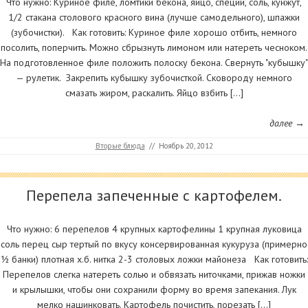
Что нужно: Куриное филе, ломтики бекона, яйцо, специи, соль, кунжут,
1/2 стакана столового красного вина (лучше самодельного), шпажки
(зубочистки). Как готовить: Куриное филе хорошо отбить, немного
посолить, поперчить. Можно сбрызнуть лимоном или натереть чесноком.
На подготовленное филе положить полоску бекона. Свернуть "кубышку"
— рулетик. Закрепить кубышку зубочисткой. Сковороду немного
смазать жиром, раскалить. Яйцо взбить […]
далее →
Вторые блюда
//
Ноябрь 20, 2012
Перепела запеченные с картофелем.
Что нужно: 6 перепелов 4 крупных картофелины 1 крупная луковица
соль перец сыр тертый по вкусу консервированная кукуруза (примерно
½ банки) плотная х.б. нитка 2-3 столовых ложки майонеза Как готовить:
Перепелов слегка натереть солью и обвязать ниточками, прижав ножки
и крылышки, чтобы они сохранили форму во время запекания. Лук
мелко нашинковать. Картофель почистить, порезать […]