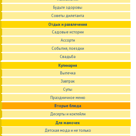
Будьте здоровы
Советы дилетанта
Отдых и развлечения
Садовые истории
Ассорти
События, поездки
Свадьба
Кулинария
Выпечка
Завтрак
Супы
Праздничное меню
Вторые блюда
Десерты и коктейли
Для мамочек
Детская мода и не только