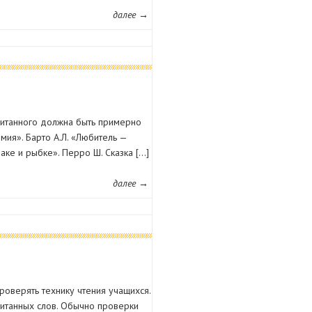
далее →
читанного должна быть примерно
мия». Барто А.Л. «Любитель —
баке и рыбке». Перро Ш. Сказка […]
далее →
роверять технику чтения учащихся.
очитанных слов. Обычно проверки