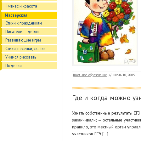
Фитнес и красота
Мастерская
Стихи к праздникам
Писатели — детям
Развивающие игры
Стихи, песенки, сказки
Учимся рисовать
Поделки
Школьное образование
//
Июль 10, 2009
Где и когда можно уз
Узнать собственные результаты ЕГЭ
заканчивали; — остальные участник
правило, это местный орган управ
участников ЕГЭ […]