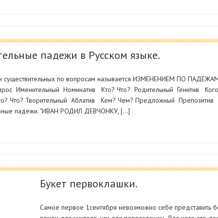
ельные падежи в Русском языке.
н существительных по вопросам называется ИЗМЕНЕНИЕМ ПО ПАДЕЖА
ос Именительный Номинатив Кто? Что? Родительный Генитив Ког
ого? Что? Творительный Аблатив Кем? Чем? Предложный Препозити
вные падежи. "ИВАН РОДИЛ ДЕВЧОНКУ, […]
Букет первоклашки.
Самое первое 1сентября невозможно себе представить без