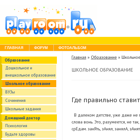
Skip to content
Menu
ГЛАВНАЯ
ФОРУМ
ФОТОАЛЬБОМ
Главная
»
Образование
»
Школьное
Образование
Дошкольное и
ШКОЛЬНОЕ ОБРАЗОВАНИЕ
внешкольное образование
Школьное образование
ВУЗы
Где правильно стави
Сочинения
Школьные задания
В далеком детстве, уже даже не п
Домашний доктор
слова вонь. Это, разумеется, не т
Психология
срЕдам. занЯть, зАнял, занялА, зА
Будьте здоровы