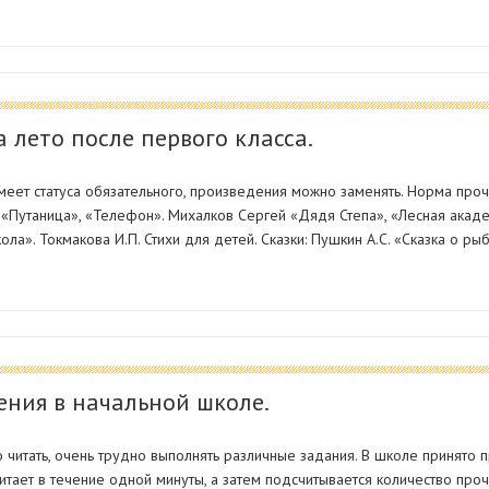
 лето после первого класса.
меет статуса обязательного, произведения можно заменять. Норма про
й «Путаница», «Телефон». Михалков Сергей «Дядя Степа», «Лесная акаде
ла». Токмакова И.П. Стихи для детей. Сказки: Пушкин А.С. «Сказка о ры
ения в начальной школе.
читать, очень трудно выполнять различные задания. В школе принято п
читает в течение одной минуты, а затем подсчитывается количество пр