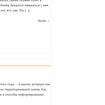
ожалуй, самый первый букет в
ебенку придется нянькаться с ним
нес его сам. Это […]
далее →
этого года — в школе, которую они
онно-территориальной схемы. Как
оки и способы информирования