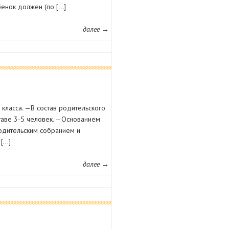
бенок должен (по […]
далее →
класса. —В состав родительского
ставе 3-5 человек. —Основанием
родительским собранием и
 […]
далее →