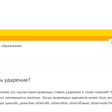
 образование
ть ударение?
омню кто, научил меня правильно ставить ударение в слове позвонИт. М
ак, но запоминается железно. Когда правильных вариантов может быть нес
нятый деньгАм, деньгАми облегчИт, облегчИла, облегчЁнный, облегченЫ 