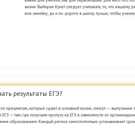
важен для учителя, как для первоклашки. Для него это, п
жизни. Выбирая букет следует учитывать, то, что вашему р
всю линейку, да и по дороге в школу лучше, чтобы ученик 
нать результаты ЕГЭ?
 по предметам, которые сдают в основной волне, смогут: — выпускники 
и ЕГЭ — там, где получали пропуск на ЕГЭ в зависимости от организаци
ления образованием. Каждый регион самостоятельно устанавливает ср