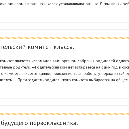
вске эти нормы в разных школах устанавливают разные. В гимназиях ре
тельский комитет класса.
омитет является исполнительным органом собрания родителей одного 
итетные родители. —Родительский комитет избирается на один год в со
го комитета является данное положение, план работы, утвержденный 
дителем. —Председатель родительского комитета выбирается на общем
будущего первоклассника.