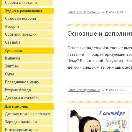
Советы дилетанта
Отдых и развлечения
Школьное образование
//
Июль 21, 2009
Садовые истории
Ассорти
Основные и дополнит
События, поездки
Свадьба
Основные падежи. Изменение име
Кулинария
название Характеризующий вопр
Выпечка
Чему? Винительный Аккузатив К
Завтрак
детский стишок — запомнишь осно
Супы
Праздничное меню
Вторые блюда
Школьное образование
//
Июль 17, 2009
Десерты и коктейли
Для мамочек
Детская мода и не только
Зарядка малышам
Интерьерные идеи