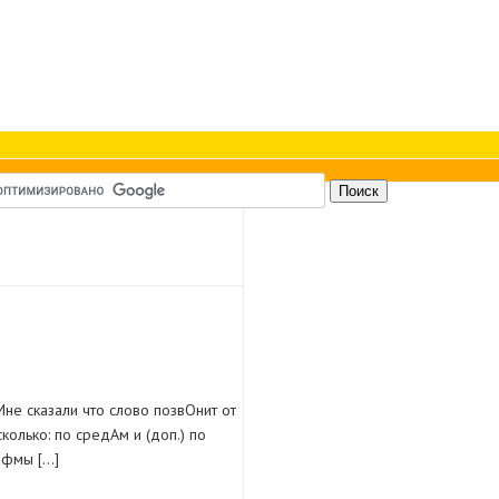
не сказали что слово позвОнит от
колько: по средАм и (доп.) по
Рифмы […]