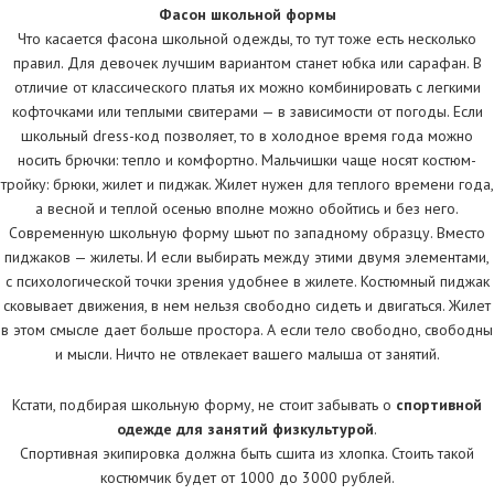
Фасон школьной формы
Что касается фасона школьной одежды, то тут тоже есть несколько
правил. Для девочек лучшим вариантом станет юбка или сарафан. В
отличие от классического платья их можно комбинировать с легкими
кофточками или теплыми свитерами — в зависимости от погоды. Если
школьный dress-код позволяет, то в холодное время года можно
носить брючки: тепло и комфортно. Мальчишки чаще носят костюм-
тройку: брюки, жилет и пиджак. Жилет нужен для теплого времени года,
а весной и теплой осенью вполне можно обойтись и без него.
Современную школьную форму шьют по западному образцу. Вместо
пиджаков — жилеты. И если выбирать между этими двумя элементами,
с психологической точки зрения удобнее в жилете. Костюмный пиджак
сковывает движения, в нем нельзя свободно сидеть и двигаться. Жилет
в этом смысле дает больше простора. А если тело свободно, свободны
и мысли. Ничто не отвлекает вашего малыша от занятий.
Кстати, подбирая школьную форму, не стоит забывать о
спортивной
одежде для занятий физкультурой
.
Спортивная экипировка должна быть сшита из хлопка. Стоить такой
костюмчик будет от 1000 до 3000 рублей.