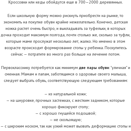
Кроссовки или кеды обойдутся еще в 700—2000 деревянных.
Если школьную форму можно рискнуть приобрести на рынке, то
экономить на покупке обуви крайне нежелательно. Конечно, детская
ножка растет очень быстро, и выкладывать за туфельки, в которых
дочка проходит максимум полгода, почти столько же, сколько за туфли,
которые маме прослужат несколько лет, жалко. Но именно в этом
возрасте происходит формирование стопы у ребенка. Поскупитесь
сейчас — потратите во много раз больше на лечение потом.
Первокласснику потребуется как минимум
две пары обуви
: "уличная" и
сменная. Мамам и папам, заботящимся о здоровье своего малыша,
следует выбрать обувь, соответствующую следующим требованиям:
— из натуральной кожи;
— на шнуровке, прочных застежках, с жестким задником, которые
хорошо фиксируют стопу;
— с хорошо гнущейся подошвой;
— не скользящую;
— с широким носком, так как узкий может вызвать деформацию стопы и