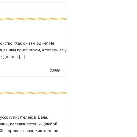
йство: "Как он там один? Не
д вашим присмотром, а теперь ему
не должен […]
далее →
сских писателей: В.Даля,
ловицы, песенки-потешки (любой
; Жаворонок: стихи; Как хорошо