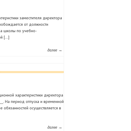
теристики заместителя директора
свобождается от должности
ра школы по учебно-
й […]
далее →
ционной характеристики директора
__. На период отпуска и временной
е обязанностей осуществляется в
далее →