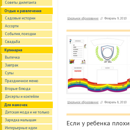
Советы дилетанта
Отдых и развлечения
Садовые истории
Школьное образование
//
Февраль 9, 2010
Ассорти
События, поездки
Свадьба
Кулинария
Выпечка
Завтрак
Супы
Праздничное меню
Вторые блюда
Десерты и коктейли
Школьное образование
//
Февраль 8, 2010
Для мамочек
Детская мода и не только
Зарядка малышам
Если у ребенка плохи
Интерьерные идеи