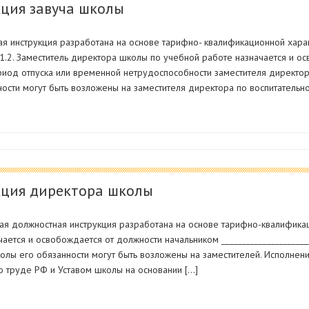
ция завуча школы
я инструкция разработана на основе тарифно- квалификационной харак
 1.2. Заместитель директора школы по учебной работе назначается и о
риод отпуска или временной нетрудоспособности заместителя директо
ности могут быть возложены на заместителя директора по воспитательно
кция директора школы
ая должностная инструкция разработана на основе тарифно-квалифика
ается и освобождается от должности начальником _____________________
лы его обязанности могут быть возложены на заместителей. Исполнени
 о труде РФ и Уставом школы на основании […]