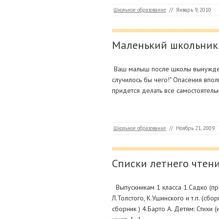
Школьное образование
//
Январь 9, 2010
Маленький школьник
Ваш малыш после школы вынужден п
случилось бы чего!" Опасения впо
придется делать все самостоятельн
Школьное образование
//
Ноябрь 21, 2009
Списки летнего чтени
Выпускникам 1 класса 1.Садко (про
Л.Толстого, К.Ушинского и т.п. (сб
сборник ) 4.Барто А. Детям: Стихи 