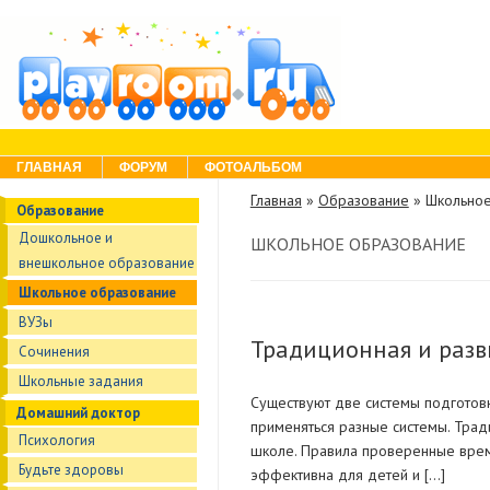
Skip to content
Menu
ГЛАВНАЯ
ФОРУМ
ФОТОАЛЬБОМ
Главная
»
Образование
»
Школьное
Образование
Дошкольное и
ШКОЛЬНОЕ ОБРАЗОВАНИЕ
внешкольное образование
Школьное образование
ВУЗы
Традиционная и разв
Сочинения
Школьные задания
Существуют две системы подготовк
Домашний доктор
применяться разные системы. Тра
Психология
школе. Правила проверенные врем
Будьте здоровы
эффективна для детей и […]