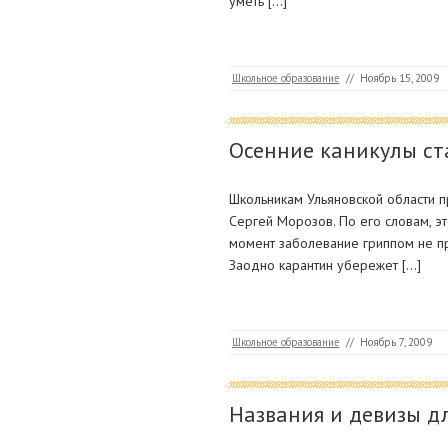
уметь […]
Школьное образование
//
Ноябрь 15, 2009
Осенние каникулы ста
Школьникам Ульяновской области п
Сергей Морозов. По его словам, э
момент заболевание гриппом не п
Заодно карантин убережет […]
Школьное образование
//
Ноябрь 7, 2009
Названия и девизы дл