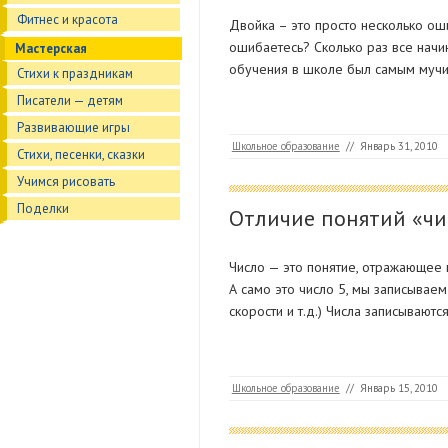
Фитнес и красота
Двойка – это просто несколько ош
ошибаетесь? Сколько раз все начи
Мастерская
обучения в школе был самым мучи
Стихи к праздникам
Писатели — детям
Развивающие игры
Школьное образование
//
Январь 31, 2010
Стихи, песенки, сказки
Учимся рисовать
Поделки
Отличие понятий «чи
Число — это понятие, отражающее к
А само это число 5, мы записываем
скорости и т.д.) Числа записывают
Школьное образование
//
Январь 15, 2010