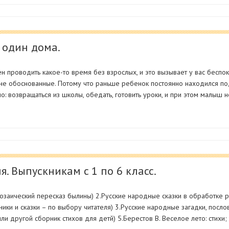
 один дома.
роводить какое-то время без взрослых, и это вызывает у вас беспоко
лне обоснованные. Потому что раньше ребенок постоянно находился по
о: возвращаться из школы, обедать, готовить уроки, и при этом малыш 
я. Выпускникам c 1 по 6 класс.
заический пересказ былины) 2.Русские народные сказки в обработке ру
орники и сказки – по выбору читателя) 3.Русские народные загадки, пос
(или другой сборник стихов для детй) 5.Берестов В. Веселое лето: стихи