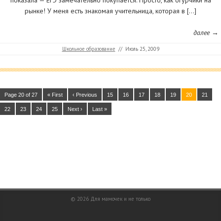
показала — ЕГЭ замечательно покупается. Просто, как огурчики на
рынке! У меня есть знакомая учительница, которая в […]
далее →
Школьное образование
//
Июль 25, 2009
Page 20 of 27
« First
‹ Previous
15
16
17
18
19
20
21
22
23
24
25
Next ›
Last »
© 2026
Для мамочек и не только