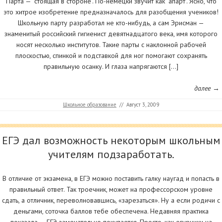
Парта — "стоящая в стороне". По-немецки звучит как "апарт". Ясно, что
это хитрое изобретение предназначалось для разобщения учеников!
Школьную парту разработал не кто-нибудь, а сам Эрисман —
знаменитый российский гигиенист девятнадцатого века, имя которого
носят несколько институтов. Такие парты с наклонной рабочей
плоскостью, спинкой и подставкой для ног помогают сохранять
правильную осанку. И глаза напрягаются […]
далее →
Школьное образование
//
Август 3, 2009
ЕГЭ дал возможность некоторым школьным
учителям подзаработать.
В отличие от экзамена, в ЕГЭ можно поставить галку наугад и попасть в
правильный ответ. Так троечник, может на профессорском уровне
сдать, а отличник, переволновавшись, «зарезаться». Ну а если родичи с
деньгами, соточка баллов тебе обеспечена. Недавняя практика