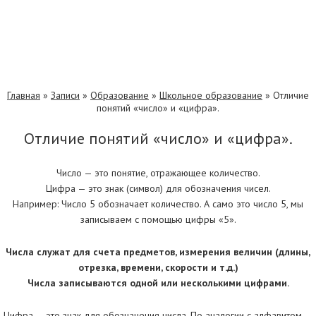
Главная
»
Записи
»
Образование
»
Школьное образование
»
Отличие
понятий «число» и «цифра».
Отличие понятий «число» и «цифра».
Число — это понятие, отражающее количество.
Цифра — это знак (символ) для обозначения чисел.
Например: Число 5 обозначает количество. А само это число 5, мы
записываем с помощью цифры «5».
Числа служат для счета предметов, измерения величин (длины,
отрезка, времени, скорости и т.д.)
Числа записываются одной или несколькими цифрами.
Цифра — это знак для обозначения числа. По аналогии с алфавитом —