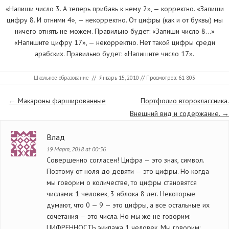
«Напиши число 3. А теперь прибавь к нему 2», — корректно. «Запиши
цифру 8. И отними 4», — некорректно. От цифры (как и от буквы) мы
ничего отнять не можем. Правильно будет: «Запиши число 8…»
«Напишите цифру 17», — некорректно. Нет такой цифры среди
арабских. Правильно будет: «Напишите число 17».
Школьное образование
//
Январь 15, 2010
// Просмотров: 61 803
Страницы
←
Макароны фаршированные
Портфолио второклассника.
Внешний вид и содержание.
→
Влад
19 Март, 2018 at 00:56
Совершенно согласен! Цифра — это знак, символ.
Поэтому от ноля до девяти — это цифры. Но когда
мы говорим о количестве, то цифры становятся
числами: 1 человек, 3 яблока 8 лет. Некоторые
думают, что 0 — 9 — это цифры, а все остальные их
сочетания — это числа. Но мы же не говорим:
ЦИФРЕННОСТЬ экипажа 1 человек. Мы говорим: