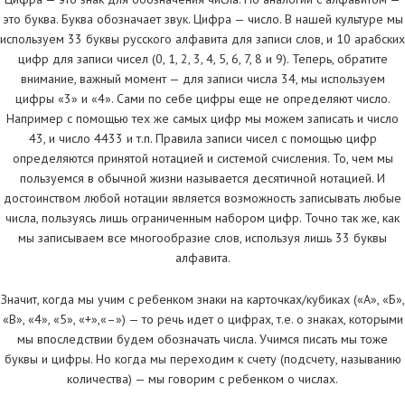
это буква. Буква обозначает звук. Цифра — число. В нашей культуре мы
используем 33 буквы русского алфавита для записи слов, и 10 арабских
цифр для записи чисел (0, 1, 2, 3, 4, 5, 6, 7, 8 и 9). Теперь, обратите
внимание, важный момент — для записи числа 34, мы используем
цифры «3» и «4». Сами по себе цифры еще не определяют число.
Например с помощью тех же самых цифр мы можем записать и число
43, и число 4433 и т.п. Правила записи чисел с помощью цифр
определяются принятой нотацией и системой счисления. То, чем мы
пользуемся в обычной жизни называется десятичной нотацией. И
достоинством любой нотации является возможность записывать любые
числа, пользуясь лишь ограниченным набором цифр. Точно так же, как
мы записываем все многообразие слов, используя лишь 33 буквы
алфавита.
Значит, когда мы учим с ребенком знаки на карточках/кубиках («А», «Б»,
«В», «4», «5», «+»,«–») — то речь идет о цифрах, т.е. о знаках, которыми
мы впоследствии будем обозначать числа. Учимся писать мы тоже
буквы и цифры. Но когда мы переходим к счету (подсчету, называнию
количества) — мы говорим с ребенком о числах.