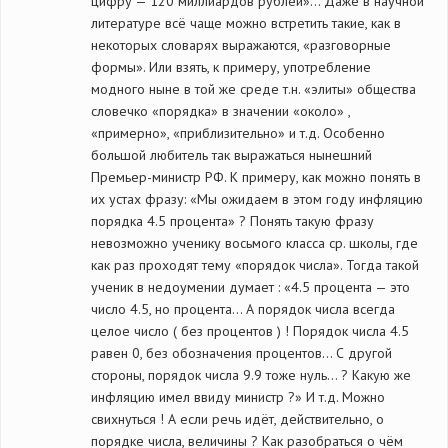
цифру — 120 миллиардов рублей»… Даже в научной
литературе всё чаще можно встретить такие, как в
некоторых словарях выражаются, «разговорные
формы». Или взять, к примеру, употребление
модного ныне в той же среде т.н. «элиты» общества
словечко «порядка» в значении «около» ,
«примерно», «приблизительно» и т.д. Особенно
большой любитель так выражаться нынешний
Премьер-министр РФ. К примеру, как можно понять в
их устах фразу: «Мы ожидаем в этом году инфляцию
порядка 4.5 процента» ? Понять такую фразу
невозможно ученику восьмого класса ср. школы, где
как раз проходят тему «порядок числа». Тогда такой
ученик в недоумении думает : «4.5 процента — это
число 4.5, но процента… А порядок числа всегда
целое число ( без процентов ) ! Порядок числа 4.5
равен 0, без обозначения процентов… С другой
стороны, порядок числа 9.9 тоже нуль… ? Какую же
инфляцию имел ввиду министр ?» И т.д. Можно
свихнуться ! А если речь идёт, действительно, о
порядке числа, величины ? Как разобраться о чём