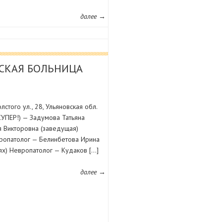
далее →
СКАЯ БОЛЬНИЦА
стого ул., 28, Ульяновская обл.
ПЕР!) — Задумова Татьяна
я Викторовна (заведущая)
ропатолог — Белинбетова Ирина
х) Невропатолог — Кудаков […]
далее →