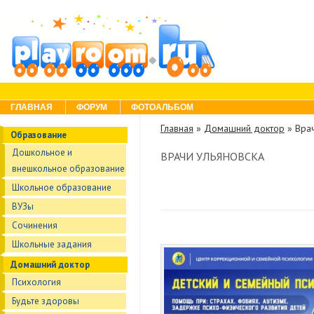
Skip to content
Menu
ГЛАВНАЯ
ФОРУМ
ФОТОАЛЬБОМ
Главная
»
Домашний доктор
»
Врач
Образование
Дошкольное и
ВРАЧИ УЛЬЯНОВСКА
внешкольное образование
Школьное образование
ВУЗы
Сочинения
Школьные задания
Домашний доктор
Психология
Будьте здоровы