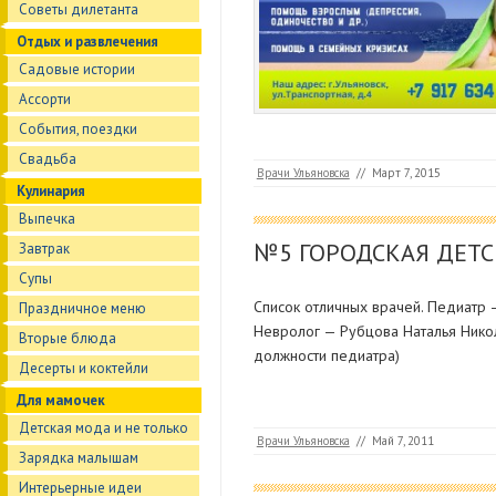
Советы дилетанта
Отдых и развлечения
Садовые истории
Ассорти
События, поездки
Свадьба
Врачи Ульяновска
//
Март 7, 2015
Кулинария
Выпечка
№5 ГОРОДСКАЯ ДЕТ
Завтрак
Супы
Список отличных врачей. Педиатр
Праздничное меню
Невролог — Рубцова Наталья Нико
Вторые блюда
должности педиатра)
Десерты и коктейли
Для мамочек
Детская мода и не только
Врачи Ульяновска
//
Май 7, 2011
Зарядка малышам
Интерьерные идеи