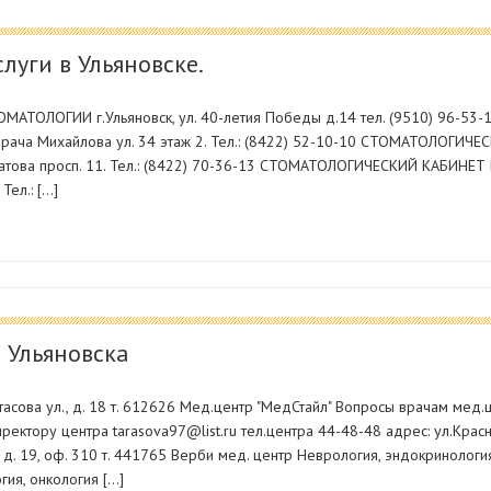
луги в Ульяновске.
ТОЛОГИИ г.Ульяновск, ул. 40-летия Победы д.14 тел. (9510) 96-5
 Врача Михайлова ул. 34 этаж 2. Тел.: (8422) 52-10-10 СТОМАТОЛОГИ
латова просп. 11. Тел.: (8422) 70-36-13 СТОМАТОЛОГИЧЕСКИЙ КАБИНЕТ
Тел.: […]
 Ульяновска
асова ул., д. 18 т. 612626 Мед.центр "МедСтайл" Вопросы врачам мед.
директору центра tarasova97@list.ru тел.центра 44-48-48 адрес: ул.Кр
., д. 19, оф. 310 т. 441765 Верби мед. центр Неврология, эндокринологи
гия, онкология […]