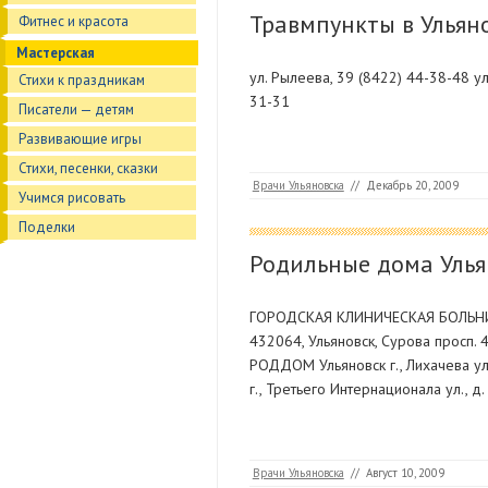
Травмпункты в Ульяно
Фитнес и красота
Мастерская
ул. Рылеева, 39 (8422) 44-38-48 ул
Стихи к праздникам
31-31
Писатели — детям
Развивающие игры
Стихи, песенки, сказки
Врачи Ульяновска
//
Декабрь 20, 2009
Учимся рисовать
Поделки
Родильные дома Улья
ГОРОДСКАЯ КЛИНИЧЕСКАЯ БОЛЬНИЦА
432064, Ульяновск, Сурова прос
РОДДОМ Ульяновск г., Лихачева 
г., Третьего Интернационала ул., д
Врачи Ульяновска
//
Август 10, 2009