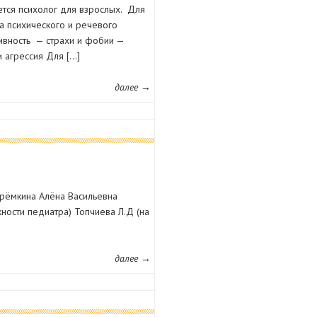
ется психолог для взрослых. Для
а психического и речевого
ивность — страхи и фобии —
 агрессия Для […]
далее →
рёмкина Алёна Васильевна
ости педиатра) Топчиева Л.Д (на
далее →