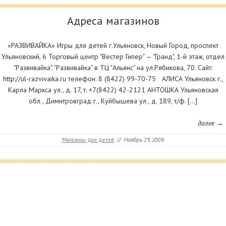
Адреса магазинов
«РАЗВИВАЙКА» Игры для детей г.Ульяновск, Новый Город, проспект
Ульяновский, 6 Торговый центр "Вестер Гипер" — "Гранд", 1-й этаж, отдел
"Развивайка". "Развивайка" в ТЦ "Альянс" на ул.Рябикова, 70. Сайт:
http://ul-razvivaika.ru телефон: 8 (8422) 99-70-75 АЛИСА Ульяновск г.,
Карла Маркса ул., д. 17, т. +7(8422) 42-2121 АНТОШКА Ульяновская
обл., Димитровград г., Куйбышева ул., д. 189, т/ф. […]
далее →
Магазины для детей
//
Ноябрь 29, 2008