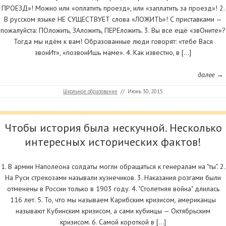
ПРОЕЗД»! Можно или «оплатить проезд», или «заплатить за проезд»! 2.
В русском языке НЕ СУЩЕСТВУЕТ слова «ЛОЖИТЬ»! С приставками —
пожалуйста: ПОложить, ЗАложить, ПЕРЕложить. 3. Вы все ещё «звОните»?
Тогда мы идём к вам! Образованные люди говорят: «тебе Вася
звонИт», «позвонИшь маме». 4. Как известно, в […]
далее →
Школьное образование
//
Июнь 30, 2015
Чтобы история была нескучной. Несколько
интересных исторических фактов!
1. В армии Наполеона солдаты могли обращаться к генералам на "ты". 2.
На Руси стрекозами называли кузнечиков. 3. Наказания розгами были
отменены в России только в 1903 году. 4. "Столетняя война" длилась
116 лет. 5. То, что мы называем Карибским кризисом, американцы
называют Кубинским кризисом, а сами кубинцы — Октябрьским
кризисом. 6. Самой короткой в […]