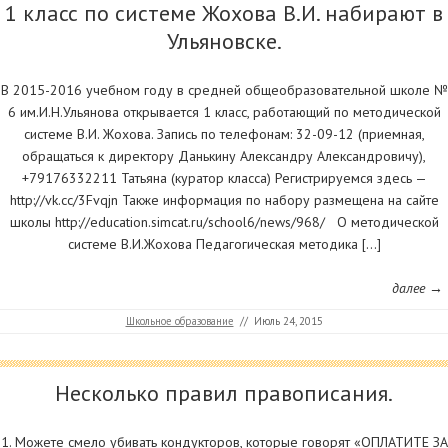
1 класс по системе Жохова В.И. набирают в
Ульяновске.
В 2015-2016 учебном году в средней общеобразовательной школе №
6 им.И.Н.Ульянова открывается 1 класс, работающий по методической
системе В.И. Жохова. Запись по телефонам: 32-09-12 (приемная,
обращаться к директору Данькину Александру Александровичу),
+79176332211 Татьяна (куратор класса) Регистрируемся здесь —
http://vk.cc/3Fvqjn Также информация по набору размещена на сайте
школы http://education.simcat.ru/school6/news/968/ О методической
системе В.И.Жохова Педагогическая методика […]
далее →
Школьное образование
//
Июль 24, 2015
Несколько правил правописания.
1. Можете смело убивать кондукторов, которые говорят «ОПЛАТИТЕ ЗА