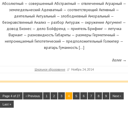
Абсолютный — совершенный Абстрактный — отвлеченный Аграрный —
земледельческий Адекватный — соответствующий Активный —
деятельный Актуальный — злободневный Аморальный —
безнравственный Анализ — разбор Антураж — окружение Аргумент —
довод Бизнес — дело Бойфренд — приятель Брифинг — летучка
Вариант — разновидность Габариты — размеры Герметичный —
непроницаемый Гипотетический — предположительный Голкипер —
вратарь Гуманность […]
далее →
Школьное образование
//
Ноябрь 24, 2014
Page 4 of 27
‹ Previous
1
2
3
4
5
6
7
8
9
Next ›
Last »