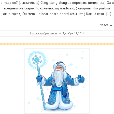
откуда он? (выскакивать) Cling-clung-clung за воротник, (цепляться) Ох и
вредный же старик! Я, конечно, say-said-said, (говорить) Что разбил
окно сосед, Он меня не hear-heard-heard, (слышать) Как на казнь […]
далее →
Школьное образование
//
Декабрь 11, 2014