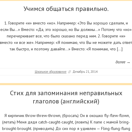
Учимся общаться правильно.
1. Говорите «и» вместо «но». Например: «Это Вы хорошо сделали, и
если Вы…» Вместо: «Да, это хорошо, но Вы должны…» Потому что «но»
перечеркивает все, что было сказано перед ним. 2. Говорите «и»
вместо «и все же». Например: «Я понимаю, что Вы не можете дать ответ
так быстро, и поэтому давайте…» Вместо: «Я понимаю, что […]
далее →
Школьное образование
//
Декабрь 21, 2014
Стих для запоминания неправильных
глаголов (английский)
Я кирпичик throw-threw-thrown, (бросать) Он в окошко fly-flew-flown,
(летать) Меня дядя catch-caught-caught, (ловить) К папе с мамой bring-
brought-brought. (приводить) До сих пор я удивлен — Fling-flung-flung