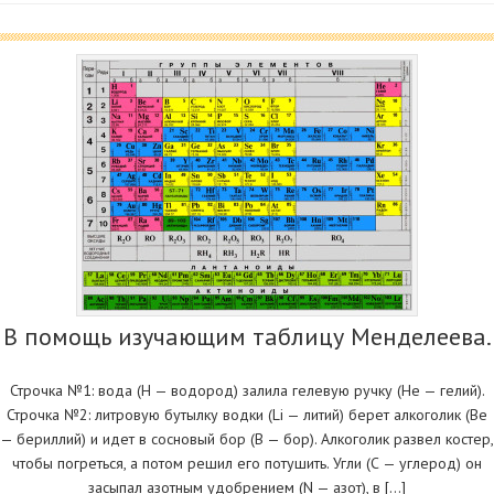
В помощь изучающим таблицу Менделеева.
Строчка №1: вода (Н — водород) залила гелевую ручку (Не — гелий).
Строчка №2: литровую бутылку водки (Li — литий) берет алкоголик (Be
— бериллий) и идет в сосновый бор (B — бор). Алкоголик развел костер,
чтобы погреться, а потом решил его потушить. Угли (С — углерод) он
засыпал азотным удобрением (N — азот), в […]