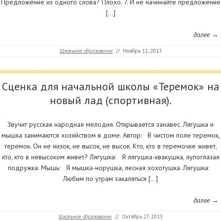
Предложение из одного слова? Плохо. 7. И не начинайте предложение
[…]
далее →
Школьное образование
//
Ноябрь 11, 2013
Сценка для начальной школы «Теремок» на
новый лад (спортивная).
Звучит русская народная мелодия. Открывается занавес. Лягушка и
мышка занимаются хозяйством в доме. Автор: В чистом поле теремок,
теремок. Он не низок, не высок, не высок. Кто, кто в теремочке живет,
кто, кто в невысоком живет? Лягушка: Я лягушка-квакушка, лупоглазая
подружка. Мышь: Я мышка-норушка, лесная хохотушка. Лягушка:
Любим по утрам закаляться […]
далее →
Школьное образование
//
Октябрь 27, 2013