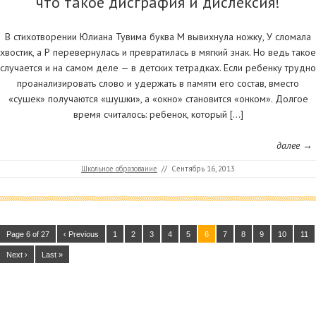
что такое дисграфия и дислексия!
В стихотворении Юлиана Тувима буква М вывихнула ножку, У cломала
хвостик, а Р перевернулась и превратилась в мягкий знак. Но ведь такое
случается и на самом деле — в детских тетрадках. Если ребенку трудно
проанализировать слово и удержать в памяти его состав, вместо
«сушек» получаются «шушки», а «окно» становится «онком». Долгое
время считалось: ребенок, который […]
далее →
Школьное образование
//
Сентябрь 16, 2013
Page 6 of 27
‹ Previous
1
2
3
4
5
6
7
8
9
10
11
Next ›
Last »