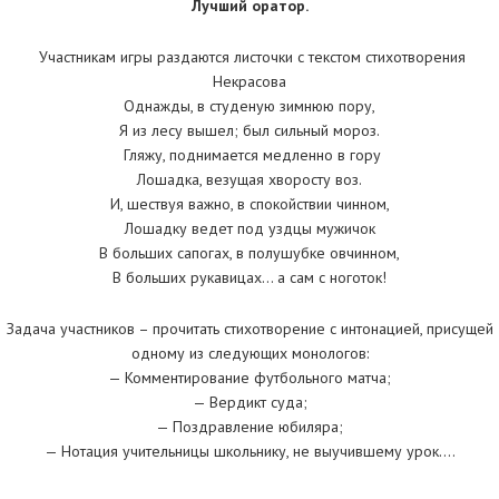
Лучший оратор.
Участникам игры раздаются листочки с текстом стихотворения
Некрасова
Однажды, в студеную зимнюю пору,
Я из лесу вышел; был сильный мороз.
Гляжу, поднимается медленно в гору
Лошадка, везущая хворосту воз.
И, шествуя важно, в спокойствии чинном,
Лошадку ведет под уздцы мужичок
В больших сапогах, в полушубке овчинном,
В больших рукавицах… а сам с ноготок!
Задача участников – прочитать стихотворение с интонацией, присущей
одному из следующих монологов:
— Комментирование футбольного матча;
— Вердикт суда;
— Поздравление юбиляра;
— Нотация учительницы школьнику, не выучившему урок….