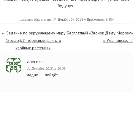
будущее.
Школьное образование
//
Декабрь 24, 2014
// Просмотров: 6 634
Страницы
←
Задание по окружающему миру
Бесплатный «Звонок Деду Морозу»
(3 класс): Интересные факты о
в Ульяновске.
→
хвойных растениях.
алесист
11 Декабрь, 2018 at 19:09
ладно….. пойдёт