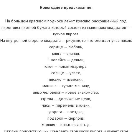
Новогоднее предсказание.
На большом красивом подносе лежит красиво раскрашенный под
пирог лист плотной бумаги, который состоит из маленьких квадратов —
кусков пирога.
На внутренней стороне квадрата — рисунки, то, что ожидает участников:
сердце — любовь,
книга — знания,
1 копейка — деньги,
ключ — новая квартира,
солнце — успех,
письмо — известия,
машина — купите машину,
лицо человека — новое знакомство,
стрела — достижение цели,
часы — перемены в жизни,
дорога — поездка,
подарок — сюрприз,
молния — испытания, и т. д.
Каждый присутствующий «съедает» свой кусок пирога и узнает свое