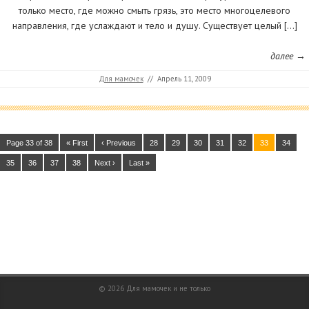
только место, где можно смыть грязь, это место многоцелевого
направления, где услаждают и тело и душу. Существует целый […]
далее →
Для мамочек
//
Апрель 11, 2009
Page 33 of 38
« First
‹ Previous
28
29
30
31
32
33
34
35
36
37
38
Next ›
Last »
© 2026
Для мамочек и не только