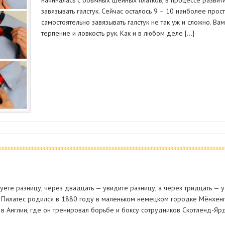
начиналась с обычных шейных платков, в процессе развит
завязывать галстук. Сейчас осталось 9 – 10 наиболее прос
самостоятельно завязывать галстук не так уж и сложно. Ва
терпение и ловкость рук. Как и в любом деле […]
вуете разницу, через двадцать — увидите разницу, а через тридцать —
 Пилатес родился в 1880 году в маленьком немецком городке Мёнхе
в Англии, где он тренировал борьбе и боксу сотрудников Скотленд-Ярд