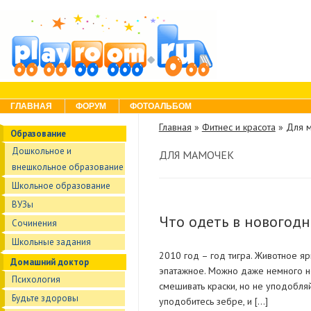
Skip to content
Menu
ГЛАВНАЯ
ФОРУМ
ФОТОАЛЬБОМ
Главная
»
Фитнес и красота
»
Для 
Образование
Дошкольное и
ДЛЯ МАМОЧЕК
внешкольное образование
Школьное образование
ВУЗы
Что одеть в новогодн
Сочинения
Школьные задания
2010 год – год тигра. Животное яр
Домашний доктор
эпатажное. Можно даже немного не
Психология
смешивать краски, но не уподобля
Будьте здоровы
уподобитесь зебре, и […]