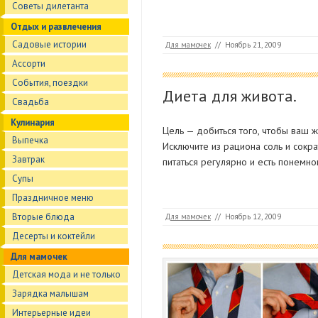
Советы дилетанта
Отдых и развлечения
Садовые истории
Для мамочек
//
Ноябрь 21, 2009
Ассорти
События, поездки
Диета для живота.
Свадьба
Кулинария
Цель — добиться того, чтобы ваш ж
Выпечка
Исключите из рациона соль и сокра
Завтрак
питаться регулярно и есть понемно
Супы
Праздничное меню
Вторые блюда
Для мамочек
//
Ноябрь 12, 2009
Десерты и коктейли
Для мамочек
Детская мода и не только
Зарядка малышам
Интерьерные идеи