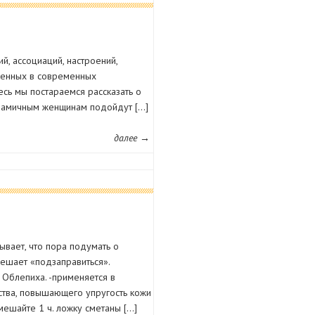
, ассоциаций, настроений,
ленных в современных
сь мы постараемся рассказать о
инамичным женщинам подойдут […]
далее →
ывает, что пора подумать о
мешает «подзаправиться».
 Облепиха. -применяется в
ства, повышающего упругость кожи
ешайте 1 ч. ложку сметаны […]