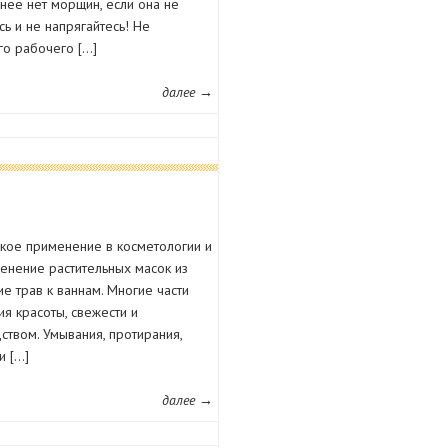
нее нет морщин, если она не
сь и не напрягайтесь! Не
го рабочего […]
далее →
кое применение в косметологии и
енение растительных масок из
е трав к ваннам. Многие части
я красоты, свежести и
ством. Умывания, протирания,
и […]
далее →