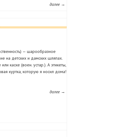
далее →
ественность) — шарообразное
ие на детских и дамских шляпах.
и каске (воен. устар.). А этикеты,
овая куртка, которую я носил дома!
далее →