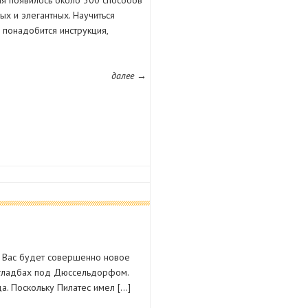
ия появилось около 300 способов
тых и элегантных. Научиться
м понадобится инструкция,
далее →
 у Вас будет совершенно новое
нгладбах под Дюссельдорфом.
а. Поскольку Пилатес имел […]