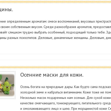
щины.
ие определенным ароматам: смеси воспоминаний, вкусовых пристрастий
 своим собственным вкусом. Среди разнообразия ароматов, предостав
айт слишком трудно выбрать особенный, подходящий только тебе. Зде
щины разных психотипов. Деловые, динамичные женщины. Деловым, д
Осенние маски для кожи.
Осень богата на природные дары. Как будто сама подсказ
холодной зиме и набраться витаминами. Коже тоже не по
Несколько масок подаренных нам осенью. Для сухой кожи
качестве смягчающего, тонизирующего, питательного сред
и омолаживающего лицо и шею. При морщинистой коже См