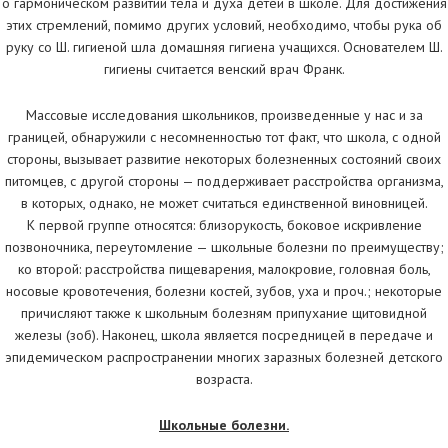
о гармоническом развитии тела и духа детей в школе. Для достижения
этих стремлений, помимо других условий, необходимо, чтобы рука об
руку со Ш. гигиеной шла домашняя гигиена учащихся. Основателем Ш.
гигиены считается венский врач Франк.
Массовые исследования школьников, произведенные у нас и за
границей, обнаружили с несомненностью тот факт, что школа, с одной
стороны, вызывает развитие некоторых болезненных состояний своих
питомцев, с другой стороны — поддерживает расстройства организма,
в которых, однако, не может считаться единственной виновницей.
К первой группе относятся: близорукость, боковое искривление
позвоночника, переутомление — школьные болезни по преимуществу;
ко второй: расстройства пищеварения, малокровие, головная боль,
носовые кровотечения, болезни костей, зубов, уха и проч.; некоторые
причисляют также к школьным болезням припухание щитовидной
железы (зоб). Наконец, школа является посредницей в передаче и
эпидемическом распространении многих заразных болезней детского
возраста.
Школьные болезни.