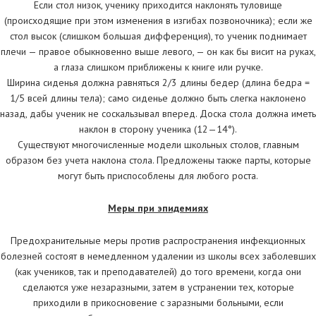
Если стол низок, ученику приходится наклонять туловище
(происходящие при этом изменения в изгибах позвоночника); если же
стол высок (слишком большая дифференция), то ученик поднимает
плечи — правое обыкновенно выше левого, — он как бы висит на руках,
а глаза слишком приближены к книге или ручке.
Ширина сиденья должна равняться 2/3 длины бедер (длина бедра =
1/5 всей длины тела); само сиденье должно быть слегка наклонено
назад, дабы ученик не соскальзывал вперед. Доска стола должна иметь
наклон в сторону ученика (12—14°).
Существуют многочисленные модели школьных столов, главным
образом без учета наклона стола. Предложены также парты, которые
могут быть приспособлены для любого роста.
Меры при эпидемиях
Предохранительные меры против распространения инфекционных
болезней состоят в немедленном удалении из школы всех заболевших
(как учеников, так и преподавателей) до того времени, когда они
сделаются уже незаразными, затем в устранении тех, которые
приходили в прикосновение с заразными больными, если