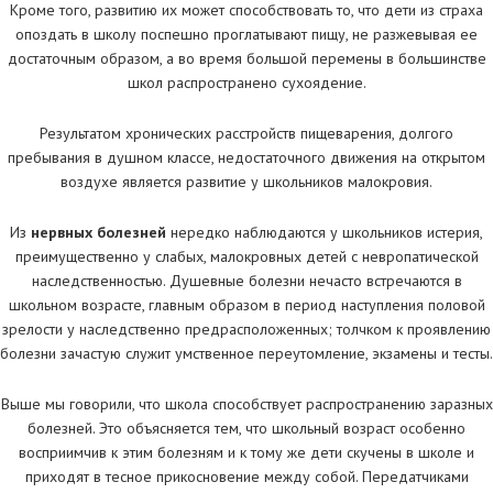
Кроме того, развитию их может способствовать то, что дети из страха
опоздать в школу поспешно проглатывают пищу, не разжевывая ее
достаточным образом, а во время большой перемены в большинстве
школ распространено сухоядение.
Результатом хронических расстройств пищеварения, долгого
пребывания в душном классе, недостаточного движения на открытом
воздухе является развитие у школьников малокровия.
Из
нервных болезней
нередко наблюдаются у школьников истерия,
преимущественно у слабых, малокровных детей с невропатической
наследственностью. Душевные болезни нечасто встречаются в
школьном возрасте, главным образом в период наступления половой
зрелости у наследственно предрасположенных; толчком к проявлению
болезни зачастую служит умственное переутомление, экзамены и тесты.
Выше мы говорили, что школа способствует распространению заразных
болезней. Это объясняется тем, что школьный возраст особенно
восприимчив к этим болезням и к тому же дети скучены в школе и
приходят в тесное прикосновение между собой. Передатчиками