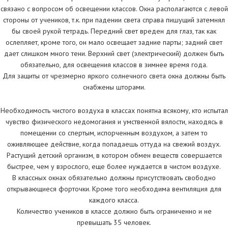
связано с вопросом об освещении классов. Окна располагаются с левой
стороны от учеников, т.к. при падении света справа пишущий затемнял
бы своей рукой тетрадь. Передний свет вреден для глаз, так как
ослепляет, кроме того, он мало освещает задние парты; задний свет
дает слишком много тени. Верхний свет (электрический) должен быть
обязательно, для освещения классов в зимнее время года.
Для защиты от чрезмерно яркого солнечного света окна должны быть
снабжены шторами.
Необходимость чистого воздуха в классах понятна всякому, кто испытал
чувство физического недомогания и умственной вялости, находясь в
помещении со спертым, испорченным воздухом, а затем то
оживляющее действие, когда попадаешь оттуда на свежий воздух.
Растущий детский организм, в котором обмен веществ совершается
быстрее, чем у взрослого, еще более нуждается в чистом воздухе.
В классных окнах обязательно должны присутствовать свободно
открывающиеся форточки. Кроме того необходима вентиляция для
каждого класса.
Количество учеников в классе должно быть ограниченно и не
превышать 35 человек.