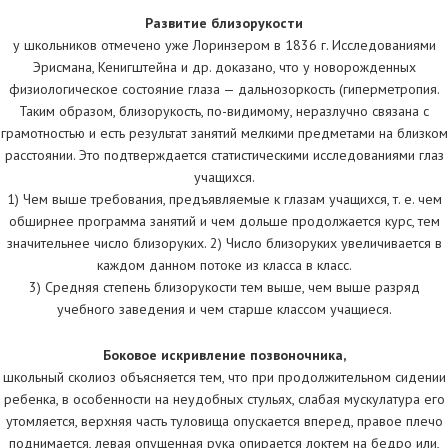
Развитие близорукости
у школьников отмечено уже Лоринзером в 1836 г. Исследованиями
Эрисмана, Кенигштейна и др. доказано, что у новорожденных
физиологическое состояние глаза — дальнозоркость (гиперметропия.
Таким образом, близорукость, по-видимому, неразлучно связана с
грамотностью и есть результат занятий мелкими предметами на близком
расстоянии. Это подтверждается статистическими исследованиями глаз
учащихся.
1) Чем выше требования, предъявляемые к глазам учащихся, т. е. чем
обширнее программа занятий и чем дольше продолжается курс, тем
значительнее число близоруких. 2) Число близоруких увеличивается в
каждом данном потоке из класса в класс.
3) Средняя степень близорукости тем выше, чем выше разряд
учебного заведения и чем старше классом учащиеся.
Боковое искривление позвоночника,
школьный сколиоз объясняется тем, что при продолжительном сидении
ребенка, в особенности на неудобных стульях, слабая мускулатура его
утомляется, верхняя часть туловища опускается вперед, правое плечо
поднимается, левая опущенная рука опирается локтем на бедро или,