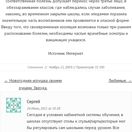
соответственная болезнь допускает перенос через третье лицо, в
обеззараживании классов, где наблюдались случаи заболевания,
наконец, во временном закрытии школы, если эпидемия поразила
значительную часть воспитанников или проявляется в опасной форме.
Ввиду того, что своевременная изоляция возможна только при раннем
распознавании болезни, необходимы частые врачебные осмотры и
вакцинация учащихся.
Источник: Интернет.
Сочинения
//
Ноябрь 21, 2009
// Просмотров: 15 583
Страницы
←
Новогодняя игрушка своими
Любимые.
→
руками. Звезда.
Сергей
24 Июль, 2011 at 10:28
Сегодня в условиях кабинетной системы обучения, в
школах отсутствуют столы и стулья(парты)которые мог
бы регулировать сам школьник перед уроком. Все