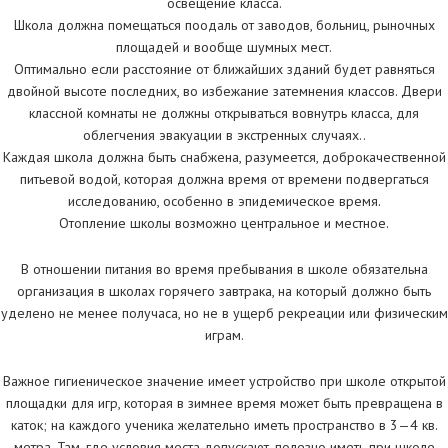
освещение класса.
Школа должна помещаться поодаль от заводов, больниц, рыночных
площадей и вообще шумных мест.
Оптимально если расстояние от ближайших зданий будет равняться
двойной высоте последних, во избежание затемнения классов. Двери
классной комнаты не должны открываться вовнутрь класса, для
облегчения эвакуации в экстренных случаях..
Каждая школа должна быть снабжена, разумеется, доброкачественной
питьевой водой, которая должна время от времени подвергаться
исследованию, особенно в эпидемическое время.
Отопление школы возможно центральное и местное.
В отношении питания во время пребывания в школе обязательна
организация в школах горячего завтрака, на который должно быть
уделено не менее получаса, но не в ущерб рекреации или физическим
играм.
Важное гигиеническое значение имеет устройство при школе открытой
площадки для игр, которая в зимнее время может быть превращена в
каток; на каждого ученика желательно иметь пространство в 3—4 кв.
метра. Там, где условия места допускают, полезно иметь при школе