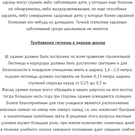
заразы могут служить либо заболевшие дети, у которых еще болезнь
не обнаружилась, либо выздоравливающие, но еще способные
заразить, либо совершенно здоровые дети, у которых болен заразной
болезнью кто-нибудь из домашних. Точной статистики заразных
заболеваний среди школьников не имеется.
Требования гигиены к зданию школы
Ш. здание должно быть построено по всем правилам строительной
Лестницы и коридоры должны быть достаточно светлыми и для
безопасности в пожарном отношении иметь в ширину 1,6—2,0 метра;
подъем лестницы должен составлять не более 0,15 метра, ширина
ступеней спереди назад от 0,25 до 0,3 м.
Фасад здания лучше всего обращать в наших широтах на юго-восток,
тогда большую часть года три стороны здания освещаются солнцем.
Более благоприятным для глаз учащихся является расположение
классных комнат на север или северо-запад, т.к. оно исключает быстрые
и значительные колебания света. В решении этого вопроса местные
условия играют большую роль; при малом количестве солнечных дней
в течение учебного сезона северное положение дает слишком слабое