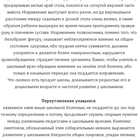
придерживая кистью край стола, покоится на согнутой верхней части
живота. Искривление выступает всего резче, когда вертикальное
расстояние между сиденьем и доской стола очень велико, и таким
образом ребенок вынужден во время письма приподнимать правую
руку в плечевом суставе. Искривление позвоночника, помимо того, что
безобразит фигуру, оказывает неблагоприятное влияние на общее
состояние здоровья, ибо грудная клетка суживается, дыхание
ускоряется и делается более поверхностным, нарушается
кровообращение, страдает питание организма. Важно, чтобы учитель и
школьный врач обращали внимание на зачатки этой болезни, ибо
только в начальном периоде она поддается исправлению.
Что сколиоз есть продукт школы, доказывается редкостью его в
дошкольном возрасте и частотой развития у школьников.
Переутомление учащихся
,
названное нами выше школьной болезнью, не поддается до сих пор
точному определению и потому продолжает служить спорным пунктом
между различными педагогами и школьными врачами. Комплекс
симптомов, обозначаемый этим собирательным именем, выражается
развитием у школьников бледности общих покровов, упадка питания,