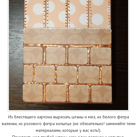
Из блестящего картона вырезать штаны и мех, из белого фетра
валенки, из розового фетра копытце (не обязательно! заменяйте теми
материалами, которые у вас есть!).
Приклеить над трубой штаны, мех один валенок и копытце.