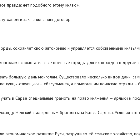
 все правда: нет подобного этому князю».
ату-ханом и заключил с ним договор.
й орды, сохраняет свою автономию и управляется собственными князьями
 монголам вспомогательные военные отряды для их походов в другие с
вать большую дань монголам. Существовало несколько видов дани, сам
ие купцы-откупщики – «басурмане», а помогали им воинские отряды – б
лучать в Сарае специальные грамоты на право княжения — ярлыки и пос
ксандр Невский стал кровным братом сына Батыя Сартака. Условия этог
о экономическое развитие Руси, разрушило её сельское хозяйство, по