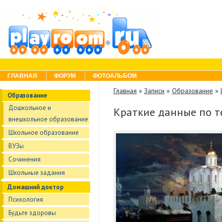
Skip to content
Menu
ГЛАВНАЯ
ФОРУМ
ФОТОАЛЬБОМ
Главная
»
Записи
»
Образование
»
Образование
Дошкольное и
Краткие данные по т
внешкольное образование
Школьное образование
ВУЗы
Сочинения
Школьные задания
Домашний доктор
Психология
Будьте здоровы