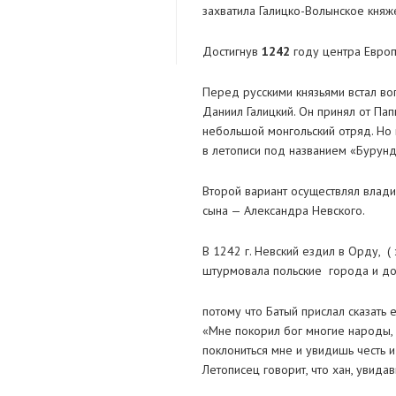
захватила Галицко-Волынское княж
Достигнув
1242
году центра Европы
Перед русскими князьями встал во
Даниил Галицкий. Он принял от Пап
небольшой монгольский отряд. Но
в летописи под названием «Бурунд
Второй вариант осуществлял влади
сына — Александра Невского.
В 1242 г. Невский ездил в Орду, 
штурмовала польские города и до
потому что Батый прислал сказать е
«Мне покорил бог многие народы,
поклониться мне и увидишь честь и
Летописец говорит, что хан, увида