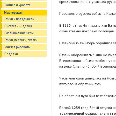
преследование отступающих русск
Фитнес и красота
Мастерская
Поражение русских войск на Калке 
Стихи к праздникам
В 1235
г. Внук Чингизхана хан
Баты
Писатели — детям
окончательно покоряют половцев.
Развивающие игры
Стихи, песенки, сказки
Рязанский князь Игорь обратился 
Учимся рисовать
Поделки
Рязань оборонялась 3 дня, но был
Всеволодовича было разбито у гор
на реке Сить погиб Юрий Всеволод
Часть монголов двинулась на Новго
пустилась в обратный путь.
На обратном пути был взят Козельс
Весной
1239
года Батый вступил н
трехмесячной осады, пала и сто