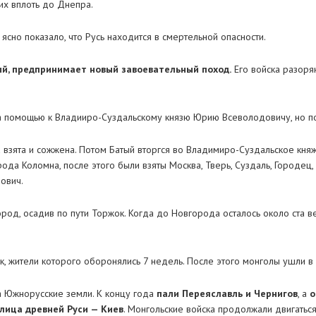
их вплоть до Днепра.
ясно показало, что Русь находится в смертельной опасности.
й, предпринимает новый завоевательный поход.
Его войска разоря
за помощью к Владииро-Суздальскому князю Юрию Всеволодовичу, но по
а взята и сожжена. Потом Батый вторгся во Владимиро-Суздальское кня
ода Коломна, после этого были взяты Москва, Тверь, Суздаль, Городец
ович.
род, осадив по пути Торжок. Когда до Новгорода осталось около ста в
к, жители которого оборонялись 7 недель. После этого монголы ушли в 
а Южнорусские земли. К концу года
пали Переяславль и Чернигов
, а
о
лица древней Руси — Киев
. Монгольские войска продолжали двигатьс