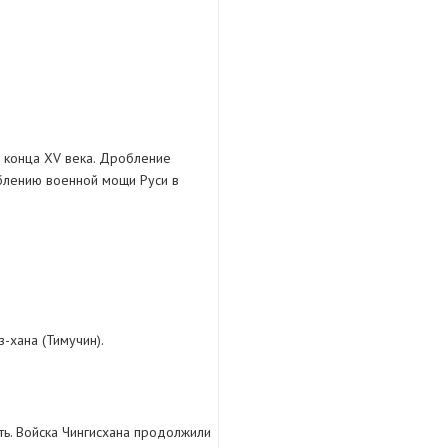
о конца ХV века. Дробление
аблению военной мощи Руси в
-хана (Тимучин).
сть. Войска Чингисхана продолжили