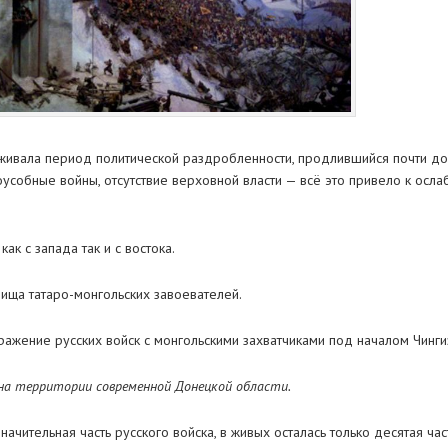
реживала период политической раздробленности, продлившийся почти д
усобные войны, отсутствие верховной власти — всё это привело к осл
ак с запада так и с востока.
чища татаро-монгольских завоевателей.
сражение русских войск с монгольскими захватчиками под началом Чингиз
на территории современной Донецкой области.
начительная часть русского войска, в живых осталась только десятая ча