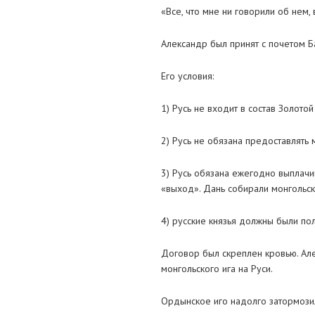
«Все, что мне ни говорили об нем,
Александр был принят с почетом Б
Его условия:
1) Русь не входит в состав Золото
2) Русь не обязана предоставлять
3) Русь обязана ежегодно выплачи
«выход». Дань собирали монгольск
4) русские князья должны были по
Договор был скреплен кровью. Але
монгольского ига на Руси.
Ордынское иго надолго затормозил