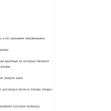
, а не ханскими чиновниками.
траны
ым крупным из которых являлся
аскаки.
ле смерти хана.
о договора легли в основу татаро-
дорвало русскую культуру.