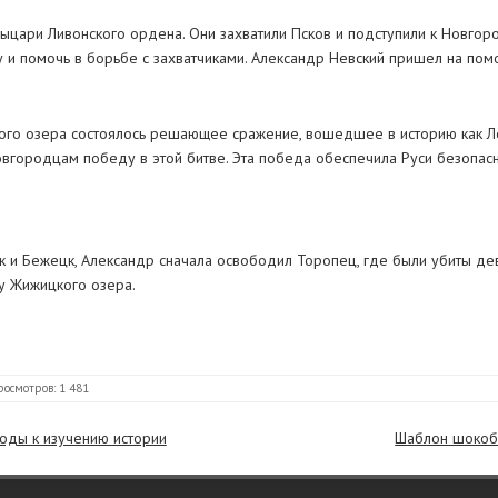
ыцари Ливонского ордена. Они захватили Псков и подступили к Новго
 и помочь в борьбе с захватчиками. Александр Невский пришел на пом
ого озера состоялось решающее сражение, вошедшее в историю как 
овгородцам победу в этой битве. Эта победа обеспечила Руси безопасн
 и Бежецк, Александр сначала освободил Торопец, где были убиты девя
 у Жижицкого озера.
росмотров: 1 481
ходы к изучению истории
Шаблон шокобо