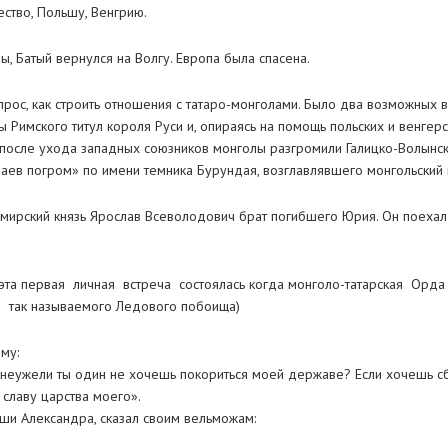
ество, Польшу, Венгрию.
, Батый вернулся на Волгу. Европа была спасена.
прос, как строить отношения с татаро-монголами. Было два возможных 
ы Римского титул короля Руси и, опираясь на помощь польских и венгер
 после ухода западных союзников монголы разгромили Галицко-Волынск
аев погром» по имени темника Бурундая, возглавлявшего монгольский 
мирский князь Ярослав Всеволодович брат погибшего Юрия. Он поехал 
( эта первая личная встреча состоялась когда монголо-татарская Ор
 так называемого Ледового побоища)
му:
 неужели ты один не хочешь покориться моей державе? Если хочешь с
 славу царства моего».
вши Александра, сказал своим вельможам: