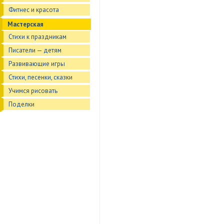
Фитнес и красота
Мастерская
Стихи к праздникам
Писатели — детям
Развивающие игры
Стихи, песенки, сказки
Учимся рисовать
Поделки