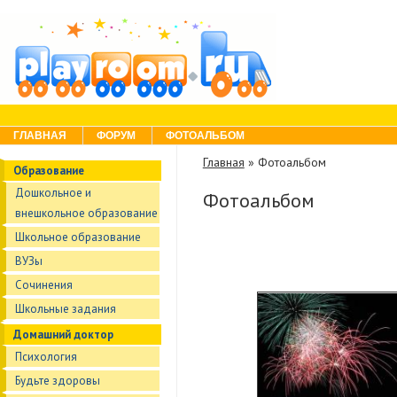
Skip to content
Menu
ГЛАВНАЯ
ФОРУМ
ФОТОАЛЬБОМ
Главная
»
Фотоальбом
Образование
Дошкольное и
Фотоальбом
внешкольное образование
Школьное образование
ВУЗы
Сочинения
Школьные задания
Домашний доктор
Психология
Будьте здоровы