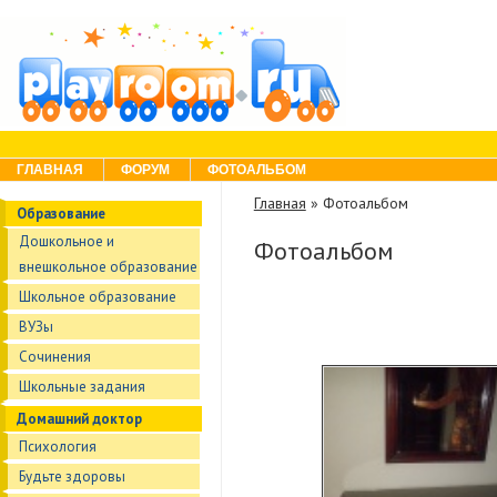
Skip to content
Menu
ГЛАВНАЯ
ФОРУМ
ФОТОАЛЬБОМ
Главная
»
Фотоальбом
Образование
Дошкольное и
Фотоальбом
внешкольное образование
Школьное образование
ВУЗы
Сочинения
Школьные задания
Домашний доктор
Психология
Будьте здоровы