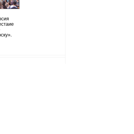
рсия
естаие
о
ску».