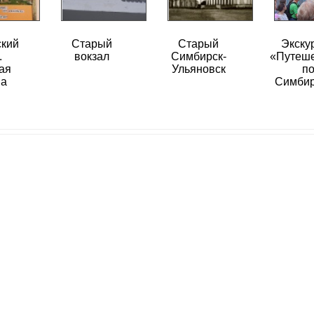
ский
Старый
Старый
Экску
.
вокзал
Симбирск-
«Путеш
ая
Ульяновск
п
на
Симбир