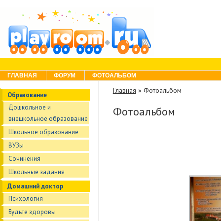
Skip to content
Menu
ГЛАВНАЯ
ФОРУМ
ФОТОАЛЬБОМ
Главная
»
Фотоальбом
Образование
Дошкольное и
Фотоальбом
внешкольное образование
Школьное образование
ВУЗы
Сочинения
Школьные задания
Домашний доктор
Психология
Будьте здоровы