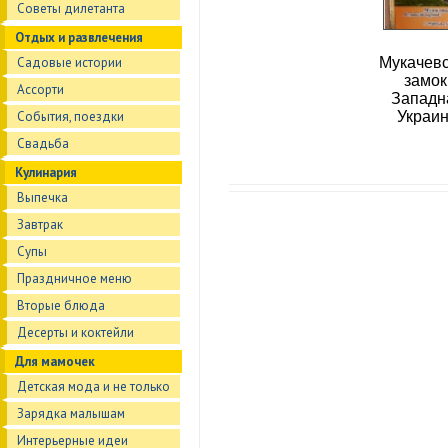
Советы дилетанта
Отдых и развлечения
Садовые истории
Мукачев
замок
Ассорти
Западн
События, поездки
Украи
Свадьба
Кулинария
Выпечка
Завтрак
Супы
Праздничное меню
Вторые блюда
Десерты и коктейли
Для мамочек
Детская мода и не только
Зарядка малышам
Интерьерные идеи