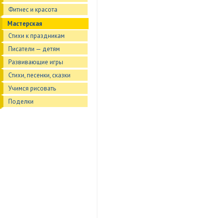
Фитнес и красота
Мастерская
Стихи к праздникам
Писатели — детям
Развивающие игры
Стихи, песенки, сказки
Учимся рисовать
Поделки