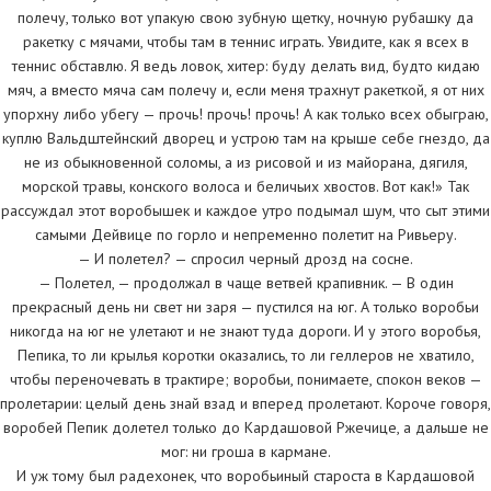
полечу, только вот упакую свою зубную щетку, ночную рубашку да
ракетку с мячами, чтобы там в теннис играть. Увидите, как я всех в
теннис обставлю. Я ведь ловок, хитер: буду делать вид, будто кидаю
мяч, а вместо мяча сам полечу и, если меня трахнут ракеткой, я от них
упорхну либо убегу — прочь! прочь! прочь! А как только всех обыграю,
куплю Вальдштейнский дворец и устрою там на крыше себе гнездо, да
не из обыкновенной соломы, а из рисовой и из майорана, дягиля,
морской травы, конского волоса и беличьих хвостов. Вот как!» Так
рассуждал этот воробышек и каждое утро подымал шум, что сыт этими
самыми Дейвице по горло и непременно полетит на Ривьеру.
— И полетел? — спросил черный дрозд на сосне.
— Полетел, — продолжал в чаще ветвей крапивник. — В один
прекрасный день ни свет ни заря — пустился на юг. А только воробьи
никогда на юг не улетают и не знают туда дороги. И у этого воробья,
Пепика, то ли крылья коротки оказались, то ли геллеров не хватило,
чтобы переночевать в трактире; воробьи, понимаете, спокон веков —
пролетарии: целый день знай взад и вперед пролетают. Короче говоря,
воробей Пепик долетел только до Кардашовой Ржечице, а дальше не
мог: ни гроша в кармане.
И уж тому был радехонек, что воробьиный староста в Кардашовой