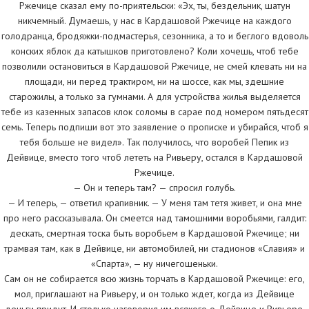
Ржечице сказал ему по-приятельски: «Эх, ты, бездельник, шатун
никчемный. Думаешь, у нас в Кардашовой Ржечице на каждого
голодранца, бродяжки-подмастерья, сезонника, а то и беглого вдоволь
конских яблок да катышков приготовлено? Коли хочешь, чтоб тебе
позволили остановиться в Кардашовой Ржечице, не смей клевать ни на
площади, ни перед трактиром, ни на шоссе, как мы, здешние
старожилы, а только за гумнами. А для устройства жилья выделяется
тебе из казенных запасов клок соломы в сарае под номером пятьдесят
семь. Теперь подпиши вот это заявление о прописке и убирайся, чтоб я
тебя больше не видел». Так получилось, что воробей Пепик из
Дейвице, вместо того чтоб лететь на Ривьеру, остался в Кардашовой
Ржечице.
— Он и теперь там? — спросил голубь.
— И теперь, — ответил крапивник. — У меня там тетя живет, и она мне
про него рассказывала. Он смеется над тамошними воробьями, галдит:
дескать, смертная тоска быть воробьем в Кардашовой Ржечице; ни
трамвая там, как в Дейвице, ни автомобилей, ни стадионов «Славия» и
«Спарта», — ну ничегошеньки.
Сам он не собирается всю жизнь торчать в Кардашовой Ржечице: его,
мол, приглашают на Ривьеру, и он только ждет, когда из Дейвице
деньги придут. И столько наговорил им всякого о Дейвице и Ривьере,