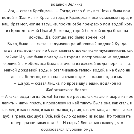
водяной Зелинка.
— Ага, — сказал Крейцманн. — Тогда, стало быть, вся Чехия была под
водой, и Жалтман, и Красная гора, и Кракорка, и все остальные горы, и
наш брат мог, ног не засушив, пройти себе прекрасно под водой хоть
из Брно до самой Праги! Даже над горой Снежкой воды было на
локоть… Да, братцы, это было времечко!
— Было, было… — сказал задумчиво ратиборжский водяной Кулда. —
Тогда и мы, водяные, не были такими отшельниками-пустынниками, как
сейчас. И у нас были подводные города, построенные из водяных
кирпичей, а мебель вся была выточена из жёсткой воды, перины — из
мягкой дождевой воды, и отапливались тёплой водой, и не было ни
дна, ни берегов, ни конца ни краю воде — только вода и мы.
— Да уж, — сказал Лишка, по прозвищу Леший, водяной из
Жабоквакского болота.
— А какая вода тогда была! Ты мог её резать, как масло, и шары из неё
лепить, и нитки прясть, и проволоку из неё тянуть. Была она, как сталь, и
как лён, и как стекло, и как пёрышко, густая, как сметана, а прочная, как
дуб, а грела, как шуба. Всё, всё было сделано из воды. Что толковать,
теперь разве такая вода! — И старый Лишка так сплюнул, что
образовался глубокий омут.