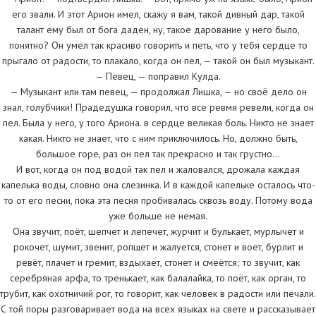
его звали. И этот Арион имел, скажу я вам, такой дивный дар, такой
талант ему был от бога даден, ну, такое дарование у него было,
понятно? Он умел так красиво говорить и петь, что у тебя сердце то
прыгало от радости, то плакало, когда он пел, — такой он был музыкант.
— Певец, — поправил Кулда.
— Музыкант или там певец, — продолжал Лишка, — но своё дело он
знал, голубчики! Прадедушка говорил, что все ревмя ревели, когда он
пел. Была у него, у того Ариона. в сердце великая боль. Никто не знает
какая. Никто не знает, что с ним приключилось. Но, должно быть,
большое горе, раз он пел так прекрасно и так грустно…
И вот, когда он под водой так пел и жаловался, дрожала каждая
капелька воды, словно она слезинка. И в каждой капельке осталось что-
то от его песни, пока эта песня пробивалась сквозь воду. Потому вода
уже больше не немая.
Она звучит, поёт, шепчет и лепечет, журчит и булькает, мурлычет и
рокочет, шумит, звенит, ропщет и жалуется, стонет и воет, бурлит и
ревёт, плачет и гремит, вздыхает, стонет и смеётся; то звучит, как
серебряная арфа, то тренькает, как балалайка, то поёт, как орган, то
трубит, как охотничий рог, то говорит, как человек в радости или печали.
С той поры разговаривает вода на всех языках на свете и рассказывает