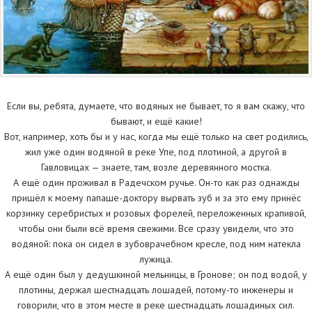
Если вы, ребята, думаете, что водяных не бывает, то я вам скажу, что
бывают, и ещё какие!
Вот, например, хоть бы и у нас, когда мы ещё только на свет родились,
жил уже один водяной в реке Упе, под плотиной, а другой в
Гавловицах — знаете, там, возле деревянного мостка.
А ещё один проживал в Радечском ручье. Он-то как раз однажды
пришёл к моему папаше-доктору вырвать зуб и за это ему принёс
корзинку серебристых и розовых форелей, переложенных крапивой,
чтобы они были всё время свежими. Все сразу увидели, что это
водяной: пока он сидел в зубоврачебном кресле, под ним натекла
лужица.
А ещё один был у дедушкиной мельницы, в Гронове; он под водой, у
плотины, держал шестнадцать лошадей, потому-то инженеры и
говорили, что в этом месте в реке шестнадцать лошадиных сил.