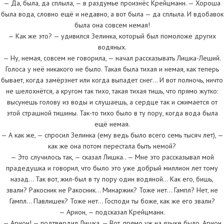
— Да, была, да сплыла, — в раздумье произнёс Крейцманн. — Хороша
была вода, словно ещё и недавно, а вот была — да сплыла. И вдобавок
была она совсем немая!
— Как же это? — удивился Зелинка, который был помоложе других
водяных.
— Ну, немая, совсем не говорила, — начал рассказывать Лишка-Леший.
Голоса у неё никакого не было. Такая была тихая и немая, как теперь
бывает, когда замёрзнет или когда выпадет снег… И вот полночь, ничто
не шелохнётся, а кругом так тихо, такая тихая тишь, что прямо жутко:
высунешь голову из воды и слушаешь, а сердце так и сжимается от
этой страшной тишины. Так-то тихо было в ту пору, когда вода была
ещё немая.
— А как же, — спросил Зелинка (ему ведь было всего семь тысяч лет), —
как же она потом перестала быть немой?
— Это случилось так, — сказал Лишка.. — Мне это рассказывал мой
прадедушка и говорил, что было это уже добрый миллион лет тому
назад… Так вот, жил-был в ту пору один водяной… Как его, бишь,
звали? Ракосник не Ракосник… Минаржик? Тоже нет… Гампл? Нет, не
Гампл… Павлишек? Тоже нет… Господи ты боже, как же его звали?
— Арион, — подсказал Крейцманн.
— Арион! — подтвердил Лишка. — Вот, прямо уж на языке было, Арион