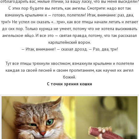
отблагодарить вас, милые птички, за вашу ласку, что вы меня высидели?
С этих пор будете вы летать, как ангелы. Смотрите: надо вот так
взмахнуть крыльями и — готово, полетели! Итак, внимание: раз, два,
три!» Не успел он сказать «…три», как все птицы начали летать и летают
до сих пор. Только курица не умеет, потому что не хотела высиживать
ангельское яйцо. И все это — святая правда, потому, что так рассказал
карлштейнский ворон.
— Итак, внимание! — сказал дрозд. — Раз, два, три!
Тут все птицы тряхнули хвостиком, взмахнули крыльями и полетели
каждая за своей песней и своим пропитанием, как научил их ангел
божий.
С точки зрения кошки