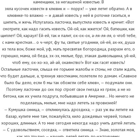
каменщики, за негашеной известью. В
зяла кусочек извести в клювик и — поррх! — уже летит обратно. А в
клювике-то влажно — и давай известь у ней в роточке гаситься, и
шипеть, и жечь. Испугалась ласточка, выпустила известь и кричит: «Вот
смотрите, как надо гасить известь. Ой-ой, как жжется! Ой, батюшки, как
щиплет! Ой, караул! Ей-ей, так и палит, ох-ох-ох, а-ля-ля-ля, о чтоб тебе,
с нами крестная… о ч-черт, фу ты, святые угодники, ой-ей, ах-их, душа
из тела вон, боже мой, уф, мать пресвятая богородица, разрази его, о
горюшко, мама, ой беда, эх-эх, милые, брр, этакая дьявольщина, уй-юй,
чтоб ему, ох-хо-хо, ай-ай, окаянство!» Вот как гасят известь!
Остальные ласточки, слыша ее горькие жалобы и стоны, не стали ждать,
что будет дальше, а, тряхнув хвостиками, полетели по домам. «Славное
было бы дело, если б мы так обожгли себе клюв», — подумали они.
Поэтому ласточки до сих пор строят свои гнезда из грязи, а не из
бетона, как их учила подруга, побывавшая в Америке… Но ничего не
поделаешь, милые, мне надо лететь за провизией!
— Кумушка синица, — откликнулась дроздиха, — раз уж вы летите на
базар, купите мне там, пожалуйста, кило дождевых червей, только
хороших, длинных. А то мне сегодня некогда: надо учить детей летать.
— С удовольствием, соседка, — ответила синица. — Знаю, золотая моя,
как это трудно — научить детей летать по-настоящему.