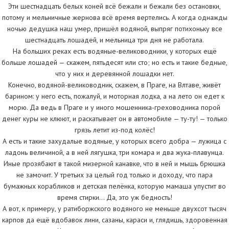
Эти шестнадцать белых коней всё бежали и бежали без остановки,
потому и мельничные жернова всё время вертелись. А когда однажды
ночью дедушка наш умер, пришёл водяной, выпряг потихоньку все
шестнадцать лошадей, и мельница три дня не работала.
На больших реках есть водяные-велиководники, у которых ещё
больше лошадей — скажем, пятьдесят или сто; но есть и такие бедные,
что у них и деревянной лошадки нет.
Конечно, водяной-велиководник, скажем, в Праге, на Влтаве, живёт
барином: у него есть, пожалуй, и моторная лодка, а на лето он едет к
морю. Да ведь в Праге и у иного мошенника-греховодника порой
денег куры не клюют, и раскатывает он в автомобиле — ту-ту! — только
грязь летит из-под колёс!
А есть и такие захудалые водяные, у которых всего добра — лужица с
ладонь величиной, а в ней лягушка, три комара и два жука-плавунца.
Иные прозябают в такой мизерной канавке, что в ней и мышь брюшка
не замочит. У третьих за целый год только и доходу, что пара
бумажных корабликов и детская пелёнка, которую мамаша упустит во
время стирки… Да, это уж бедность!
А вот, к примеру, у ратиборжского водяного не меньше двухсот тысяч
карпов да ещё вдобавок лини, сазаны, караси и, глядишь, здоровенная