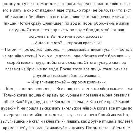
потому что у него самые длинные ноги. Нашел он золотое яйцо, взял
его в лапу; а оно от падения еще страшно горячее было, так что аист
обе лапки себе обжег, но все-таки принес это раскаленное яичко к
птицам. Потом сразу шлеп-шлеп по воде, чтобы обожженные лапки
остудить. Оттого с тех пор аисты по воде бродят, чтоб коготки
остуживать. Вот что мне ворон рассказал.
— А дальше что? — спросил крапивник.
— Потом, — продолжал скворец, — приковыляла дикая гусыня — хотела
на это яйцо сесть. Но оно еще жглось; она обожгла себе брюшко — и
скорей плюх в пруд, чтобы его охладить. Оттого гуси до сих пор
плавают на брюшке по воде. После этого все птицы стали одна за
другой ангельское яйцо высиживать.
— И крапивник тоже? — спросил крапивник.
— Тоже, — ответил скворец. — Все птицы на свете это яйцо высиживали.
Только когда дошла очередь до курицы и позвали ее, она ответила:
«Как? Как? Куда, куда так? Когда же клевать? Кто себе враг? Какой
дурак?» И не пошла высиживать ангельское яйцо. А когда все птицы по
очереди на том яйце отсидели, вылупился из него божий ангел. Но,
вылупившись, не стал ни клевать, ни пищать, как другие птицы, а полетел
прямо к небу, возглашая аллилуйю и осанну. Потом сказал: «Чем мне