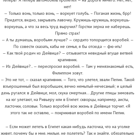
нет!
— Только вонь, только вонь, — воркует голубь. – Поганая жизнь, брр!
Придется, видно, закрывать лавочку. Кружишь-кружишь, воркуешь-
воркуешь, а что за весь труд выручил? Горстки зерна не наберешь.
Прямо страх!
— А ты думаешь, воробьям лучше? — сердито топорщится воробей. —
По совести сказать, кабы не семья, я бы отсюда — фю-ить!
— Как твой родич из Дейвице? — отзывается невидный вгуще ветвей
крапивник.
— Из Дейвице?.. — переспросил воробей. — Там у менязнакомый есть,
Филиппом зовут.
— Это не тот, — сказал крапивник. — Того, что улетел, звали Пепик. Такой
взъерошенный был воробышек, вечно немытый-нечесаный; и целый
день ругался: в Дейвице, мол, скука смертная… Другие птицы зимовать
на юг улетают, на Ривьеру или в Египет: скворцы, например, аисты,
ласточки, соловьи. Только воробей всю жизнь в Дейвице торчит. «Я
этого так не оставлю, — покрикивал воробей по имени Пепик.
— Если может лететь в Египет какая-нибудь ласточка, что на уголке
живет, почему бы и мне, милые, не полететь? Так и знайте, обязательно