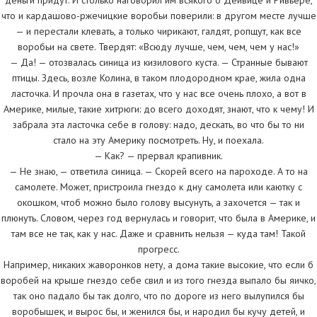
что и кардашово-ржечицкие воробьи поверили: в другом месте лучше
— и перестали клевать, а только чирикают, галдят, ропщут, как все
воробьи на свете. Твердят: «Всюду лучше, чем, чем, чем у нас!»
— Да! — отозвалась синица из кизилового куста. — Странные бывают
птицы. Здесь, возле Колина, в таком плодородном крае, жила одна
ласточка. И прочла она в газетах, что у нас все очень плохо, а вот в
Америке, милые, такие хитрюги: до всего доходят, знают, что к чему! И
забрала эта ласточка себе в голову: надо, дескать, во что бы то ни
стало на эту Америку посмотреть. Ну, и поехала.
— Как? — прервал крапивник.
— Не знаю, — ответила синица. — Скорей всего на пароходе. А то на
самолете. Может, пристроила гнездо к дну самолета или каютку с
окошком, чтоб можно было голову высунуть, а захочется — так и
плюнуть. Словом, через год вернулась и говорит, что была в Америке, и
там все не так, как у нас. Даже и сравнить нельзя — куда там! Такой
прогресс.
Например, никаких жаворонков нету, а дома такие высокие, что если б
воробей на крыше гнездо себе свил и из того гнезда выпало бы яичко,
так оно падало бы так долго, что по дороге из него вылупился бы
воробышек, и вырос бы, и женился бы, и народил бы кучу детей, и