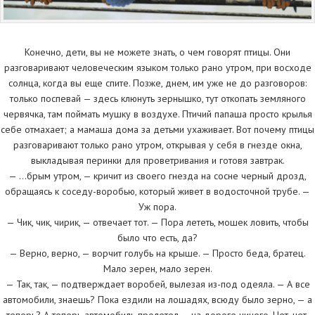
Конечно, дети, вы не можете знать, о чем говорят птицы. Они
разговаривают человеческим языком только рано утром, при восходе
солнца, когда вы еще спите. Позже, днем, им уже не до разговоров:
только поспевай — здесь клюнуть зернышко, тут откопать земляного
червячка, там поймать мушку в воздухе. Птичий папаша просто крылья
себе отмахает; а мамаша дома за детьми ухаживает. Вот почему птицы
разговаривают только рано утром, открывая у себя в гнезде окна,
выкладывая перинки для проветривания и готовя завтрак.
— …брым утром, — кричит из своего гнезда на сосне черный дрозд,
обращаясь к соседу-воробью, который живет в водосточной трубе. —
Уж пора.
— Чик, чик, чирик, — отвечает тот. — Пора лететь, мошек ловить, чтобы
было что есть, да?
— Верно, верно, — ворчит голубь на крыше. — Просто беда, братец.
Мало зерен, мало зерен.
— Так, так, — подтверждает воробей, вылезая из-под одеяла. — А все
автомобили, знаешь? Пока ездили на лошадях, всюду было зерно, — а
теперь? А теперь автомобиль пролетел — на дороге ничего. Нет, нет,