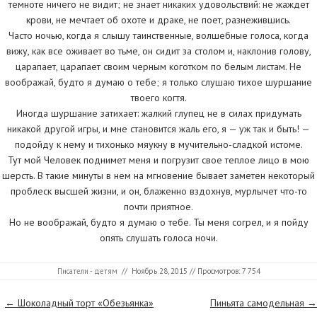
темноте ничего не видит; не знает никаких удовольствий: не жаждет
крови, не мечтает об охоте и драке, не поет, разнежившись.
Часто ночью, когда я слышу таинственные, волшебные голоса, когда
вижу, как все оживает во тьме, он сидит за столом и, наклонив голову,
царапает, царапает своим черным коготком по белым листам. Не
воображай, будто я думаю о тебе; я только слушаю тихое шуршание
твоего когтя.
Иногда шуршание затихает: жалкий глупец не в силах придумать
никакой другой игры, и мне становится жаль его, я — уж так и быть! —
подойду к нему и тихонько мяукну в мучительно-сладкой истоме.
Тут мой Человек поднимет меня и погрузит свое теплое лицо в мою
шерсть. В такие минуты в нем на мгновение бывает заметен некоторый
проблеск высшей жизни, и он, блаженно вздохнув, мурлычет что-то
почти приятное.
Но не воображай, будто я думаю о тебе. Ты меня согрел, и я пойду
опять слушать голоса ночи.
Писатели - детям
//
Ноябрь 28, 2015
// Просмотров: 7 754
Страницы
←
Шоколадный торт «Обезьянка»
Пиньята самодельная
→