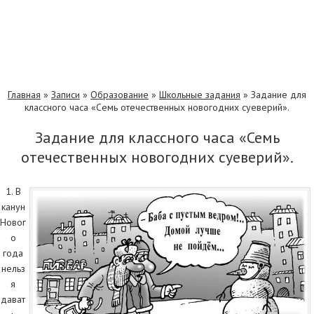
Главная
»
Записи
»
Образование
»
Школьные задания
»
Задание для
классного часа «Семь отечественных новогодних суеверий».
Задание для классного часа «Семь
отечественных новогодних суеверий».
1. В
канун
Новог
о
года
нельз
я
дават