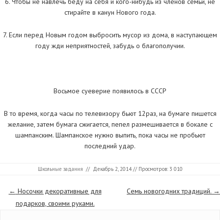
6. Чтобы не навлечь беду на себя и кого-нибудь из членов семьи, не
стирайте в канун Нового года.
7. Если перед Новым годом выбросить мусор из дома, в наступающем
году жди неприятностей, забудь о благополучии.
Восьмое суеверие появилось в СССР
В то время, когда часы по телевизору бьют 12раз, на бумаге пишется
желание, затем бумага сжигается, пепел размешивается в бокале с
шампанским. Шампанское нужно выпить, пока часы не пробьют
последний удар.
Школьные задания
//
Декабрь 2, 2014
// Просмотров: 3 010
Страницы
←
Носочки декоративные для
Семь новогодних традиций.
→
подарков, своими руками.