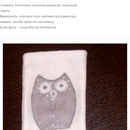
Сложить заготовки носочка лицевой стороной,
сшить.
Вывернуть, отогнуть пол сантиметра вовнутрь,
зашить (чтобы края не сыпались).
Если фетр – подгиба не требуется.