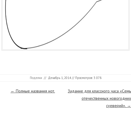
Поделки
//
Декабрь 1, 2014
// Просмотров: 3 078
Страницы
←
Полные названия нот.
Задание для классного часа «Семь
отечественных новогодних
суеверий».
→