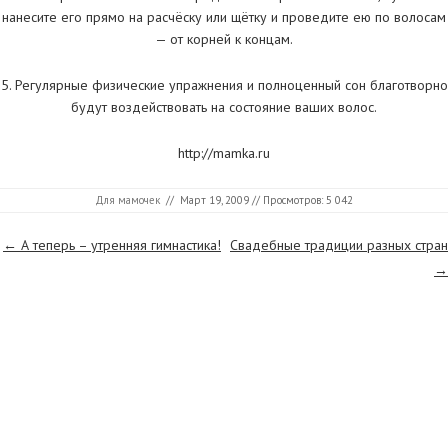
нанесите его прямо на расчёску или щётку и проведите ею по волосам
— от корней к концам.
5. Регулярные физические упражнения и полноценный сон благотворно
будут воздействовать на состояние ваших волос.
http://mamka.ru
Для мамочек
//
Март 19, 2009
// Просмотров: 5 042
Страницы
←
А теперь – утренняя гимнастика!
Свадебные традиции разных стран
→