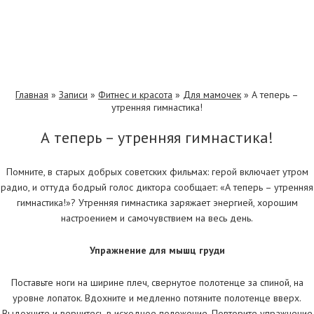
Главная
»
Записи
»
Фитнес и красота
»
Для мамочек
»
А теперь –
утренняя гимнастика!
А теперь – утренняя гимнастика!
Помните, в старых добрых советских фильмах: герой включает утром
радио, и оттуда бодрый голос диктора сообщает: «А теперь – утренняя
гимнастика!»? Утренняя гимнастика заряжает энергией, хорошим
настроением и самочувствием на весь день.
Упражнение для мышц груди
Поставьте ноги на ширине плеч, свернутое полотенце за спиной, на
уровне лопаток. Вдохните и медленно потяните полотенце вверх.
Выдохните и вернитесь в исходное положение. Повторите упражнение