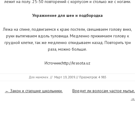
лежит на полу. 25-50 повторений с корпусом и столько же с ногами.
Упражнение для шеи и подбородка
Лежа на спине, подвигаемся к краю постели, свешиваем голову вниз,
руки вытягиваем вдоль туловища. Медленно прижимаем голову к
грудной клетке, так же медленно откидываем назад. Повторить три
раза, можно больше.
Источник:http://krasota.uz
Для мамочек
//
Март 19, 2009
// Просмотров: 4 985
Страницы
←
Закон и старшие школьники.
Вредит ли волосам частое мытье.
→