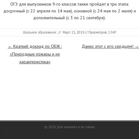
ОГЭ для выпускников 9-го классов также пройдет в три этапа:
досрочный (с 22 апреля по 14 мая), основной (с 24 мая по 2 июля) и
дополнительный (с 3 по 21 сентября).
Школьное образование
//
Март 21, 2019
// Просмотров: 2 047
Страницы
←
Краткий доклад по ОБЖ :
Данко этот с его сердцем!
→
«Природные пожары и их
характеристика»
© 2026
Для мамочек и не только