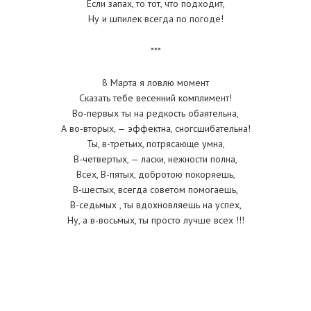
Если запах, то тот, что подходит,
Ну и шпилек всегда по погоде!
***
8 Марта я ловлю момент
Сказать тебе весенний комплимент!
Во-первых ты на редкость обаятельна,
А во-вторых, — эффектна, сногсшибательна!
Ты, в-третьих, потрясающе умна,
В-четвертых, — ласки, нежности полна,
Всех, В-пятых, добротою покоряешь,
В-шестых, всегда советом помогаешь,
В-седьмых , ты вдохновляешь на успех,
Ну, а в-восьмых, ты просто лучше всех !!!