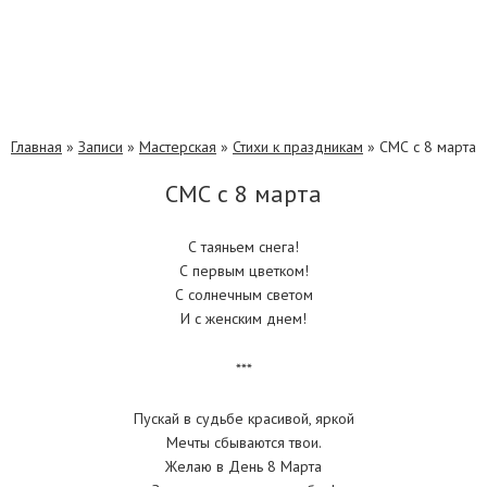
Главная
»
Записи
»
Мастерская
»
Стихи к праздникам
»
СМС с 8 марта
СМС с 8 марта
С таяньем снега!
С первым цветком!
С солнечным светом
И с женским днем!
***
Пускай в судьбе красивой, яркой
Мечты сбываются твои.
Желаю в День 8 Марта