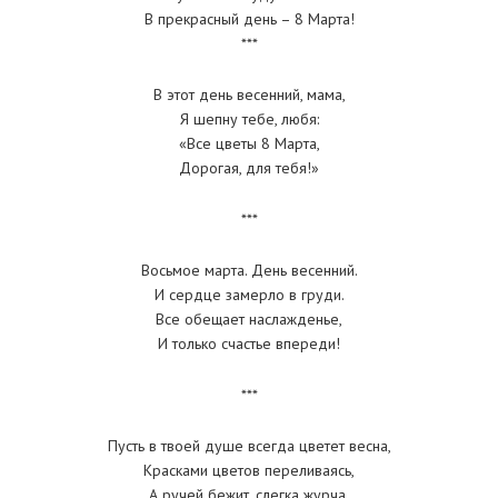
В прекрасный день – 8 Марта!
***
В этот день весенний, мама,
Я шепну тебе, любя:
«Все цветы 8 Марта,
Дорогая, для тебя!»
***
Восьмое марта. День весенний.
И сердце замерло в груди.
Все обещает наслажденье,
И только счастье впереди!
***
Пусть в твоей душе всегда цветет весна,
Красками цветов переливаясь,
А ручей бежит, слегка журча,