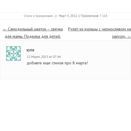
Стихи к праздникам
//
Март 5, 2012
// Просмотров: 7 113
Страницы
←
Самодельный цветок – свечка
Рулет из курицы с черносливом на
для мамы. Поделка для детей.
закуску.
→
юля
12 Март, 2013 at 07:44
добавте еще стихов про 8 марта!