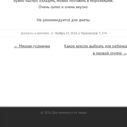
нужно быстро охладить, можно поставить в морозильник.
Очень сытно и очень вкусно.
Не рекомендуется для диеты.
Десерты и коктейли
//
Ноябрь 21, 2016
// Просмотров: 5 274
Страницы
←
Мясная гусеничка
Какое кресло выбрать для ребёнка
в первой группе
→
© 2026
Для мамочек и не только