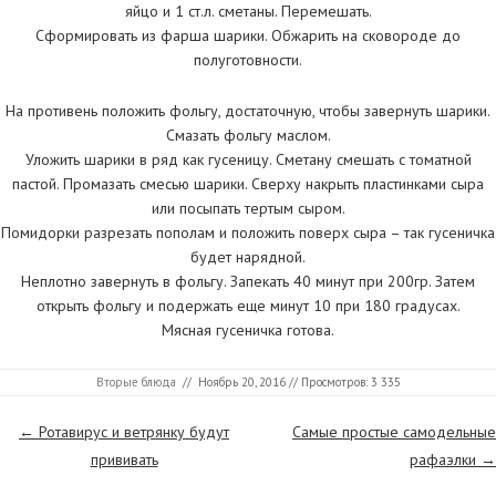
яйцо и 1 ст.л. сметаны. Перемешать.
Сформировать из фарша шарики. Обжарить на сковороде до
полуготовности.
На противень положить фольгу, достаточную, чтобы завернуть шарики.
Смазать фольгу маслом.
Уложить шарики в ряд как гусеницу. Сметану смешать с томатной
пастой. Промазать смесью шарики. Сверху накрыть пластинками сыра
или посыпать тертым сыром.
Помидорки разрезать пополам и положить поверх сыра – так гусеничка
будет нарядной.
Неплотно завернуть в фольгу. Запекать 40 минут при 200гр. Затем
открыть фольгу и подержать еще минут 10 при 180 градусах.
Мясная гусеничка готова.
Вторые блюда
//
Ноябрь 20, 2016
// Просмотров: 3 335
Страницы
←
Ротавирус и ветрянку будут
Самые простые самодельные
прививать
рафаэлки
→