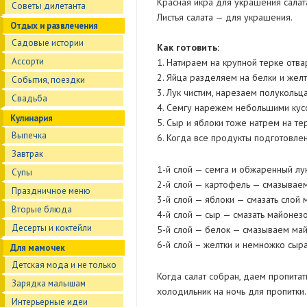
Красная икра для украшения салат
Советы дилетанта
Листья салата — для украшения.
Отдых и развлечения
Садовые истории
Как готовить:
Ассорти
1. Натираем на крупной терке отв
2. Яйца разделяем на белки и желт
События, поездки
3. Лук чистим, нарезаем полукольц
Свадьба
4. Семгу нарежем небольшими кус
Кулинария
5. Сыр и яблоки тоже натрем на тер
Выпечка
6. Когда все продукты подготовле
Завтрак
1-й слой — семга и обжаренный л
Супы
2-й слой — картофель — смазывае
Праздничное меню
3-й слой — яблоки — смазать слой 
Вторые блюда
4-й слой — сыр — смазать майонез
Десерты и коктейли
5-й слой — белок — смазываем ма
6-й слой – желтки и немножко сыр
Для мамочек
Детская мода и не только
Когда салат собран, даем пропитат
Зарядка малышам
холодильник на ночь для пропитки
Интерьерные идеи