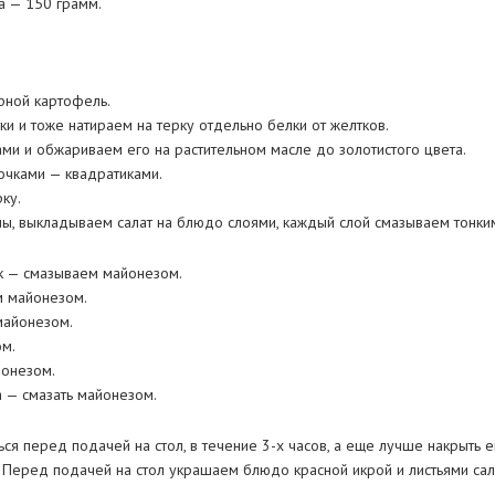
а — 150 грамм.
арной картофель.
ки и тоже натираем на терку отдельно белки от желтков.
ами и обжариваем его на растительном масле до золотистого цвета.
очками — квадратиками.
ку.
ны, выкладываем салат на блюдо слоями, каждый слой смазываем тонки
ук — смазываем майонезом.
м майонезом.
майонезом.
ом.
йонезом.
а — смазать майонезом.
ься перед подачей на стол, в течение 3-х часов, а еще лучше накрыть е
. Перед подачей на стол украшаем блюдо красной икрой и листьями сал