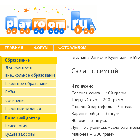
Skip to content
Menu
ГЛАВНАЯ
ФОРУМ
ФОТОАЛЬБОМ
Главная
»
Записи
»
Кулинария
»
Вт
Образование
Дошкольное и
Салат с семгой
внешкольное образование
Школьное образование
Что нужно:
ВУЗы
Соленая семга — 400 грамм.
Твердый сыр — 200 грамм.
Сочинения
Отварной картофель — 3 штуки.
Школьные задания
Вареные яйца — 3 штуки.
Домашний доктор
Яблоки — 3 штуки.
Психология
Лук — 3 луковицы, масло раститель
Майонез — 300 грамм.
Будьте здоровы