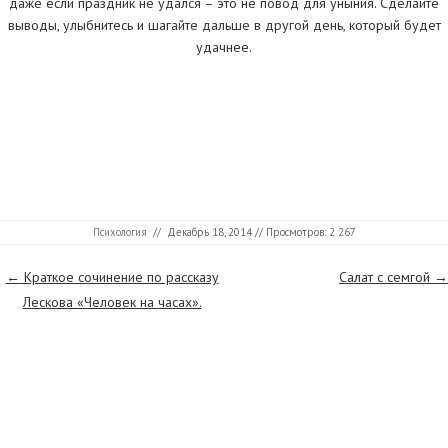
даже если праздник не удался – это не повод для уныния. Сделайте
выводы, улыбнитесь и шагайте дальше в другой день, который будет
удачнее.
Психология
//
Декабрь 18, 2014
// Просмотров: 2 267
Страницы
←
Краткое сочинение по рассказу
Салат с семгой
→
Лескова «Человек на часах».