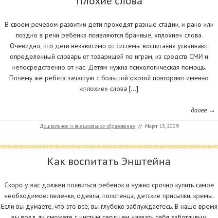
Плохие слова
В своем речевом развитии дети проходят разные стадии, и рано или
поздно в речи ребенка появляются бранные, «плохие» слова.
Очевидно, что дети независимо от системы воспитания усваивают
определенный словарь от товарищей по играм, из средств СМИ и
непосредственно от нас. Детям нужна психологическая помощь.
Почему же ребята зачастую с большой охотой повторяют именно
«плохие» слова […]
далее →
Дошкольное и внешкольное образование
//
Март 13, 2009
Как воспитать Энштейна
Скоро у вас должен появиться ребенок и нужно срочно купить самое
необходимое: пеленки, одеяла, полотенца, детские присыпки, кремы.
Если вы думаете, что это всё, вы глубоко заблуждаетесь. В наше время
вы вряд ли сможете с чистым сердцем назвать себя заботливым