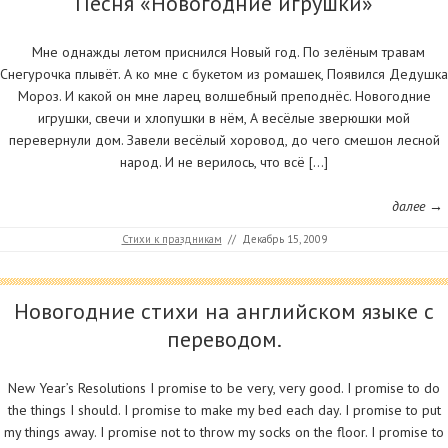
Песня «Новогодние игрушки»
Мне однажды летом приснился Новый год. По зелёным травам
Снегурочка плывёт. А ко мне с букетом из ромашек, Появился Дедушка
Мороз. И какой он мне ларец волшебный преподнёс. Новогодние
игрушки, свечи и хлопушки в нём, А весёлые зверюшки мой
перевернули дом. Завели весёлый хоровод, до чего смешон лесной
народ. И не верилось, что всё […]
далее →
Стихи к праздникам
//
Декабрь 15, 2009
Новогодние стихи на английском языке с
переводом.
New Year’s Resolutions I promise to be very, very good. I promise to do
the things I should. I promise to make my bed each day. I promise to put
my things away. I promise not to throw my socks on the floor. I promise to