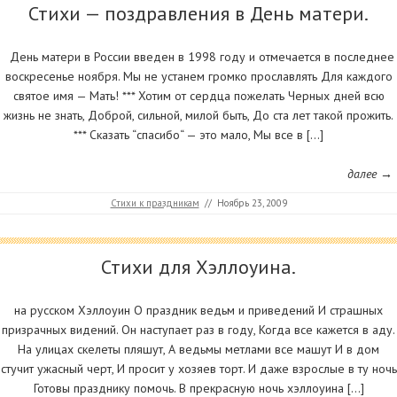
Стихи — поздравления в День матери.
День матери в России введен в 1998 году и отмечается в последнее
воскресенье ноября. Мы не устанем громко прославлять Для каждого
святое имя — Мать! *** Хотим от сердца пожелать Черных дней всю
жизнь не знать, Доброй, сильной, милой быть, До ста лет такой прожить.
*** Сказать “спасибо“ — это мало, Мы все в […]
далее →
Стихи к праздникам
//
Ноябрь 23, 2009
Стихи для Хэллоуина.
на русском Хэллоуин О праздник ведьм и приведений И страшных
призрачных видений. Он наступает раз в году, Когда все кажется в аду.
На улицах скелеты пляшут, А ведьмы метлами все машут И в дом
стучит ужасный черт, И просит у хозяев торт. И даже взрослые в ту ночь
Готовы празднику помочь. В прекрасную ночь хэллоуина […]