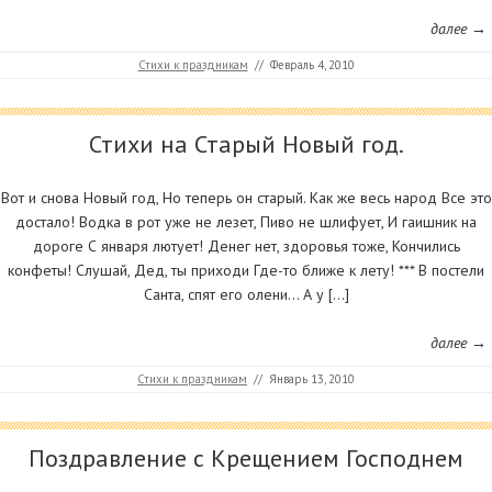
далее →
Стихи к праздникам
//
Февраль 4, 2010
Стихи на Старый Новый год.
Вот и снова Новый год, Но теперь он старый. Как же весь народ Все это
достало! Водка в рот уже не лезет, Пиво не шлифует, И гаишник на
дороге С января лютует! Денег нет, здоровья тоже, Кончились
конфеты! Слушай, Дед, ты приходи Где-то ближе к лету! *** В постели
Санта, спят его олени… А у […]
далее →
Стихи к праздникам
//
Январь 13, 2010
Поздравление с Крещением Господнем