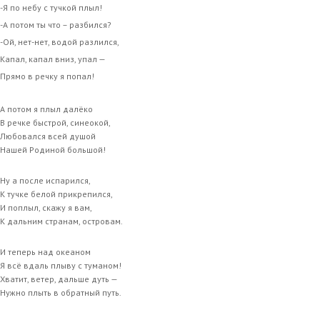
-Я по небу с тучкой плыл!
-А потом ты что – разбился?
-Ой, нет-нет, водой разлился,
Капал, капал вниз, упал —
Прямо в речку я попал!
А потом я плыл далёко
В речке быстрой, синеокой,
Любовался всей душой
Нашей Родиной большой!
Ну а после испарился,
К тучке белой прикрепился,
И поплыл, скажу я вам,
К дальним странам, островам.
И теперь над океаном
Я всё вдаль плыву с туманом!
Хватит, ветер, дальше дуть —
Нужно плыть в обратный путь.