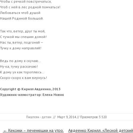
Чтобы с речкой повстречаться,
Чтоб с ней в лес родной помчаться!
Любоваться чтоб душой
Нашей Родиной большой.
Так что, ветер, друг ты мой,
С тучкой мы спешим домой!
Нас ты, ветер, подгоняй —
Тучку к дому направляй!
Ведь по дому я скучаю…
Ну-ка, тучку раскачаю!
К дому ух как тороплюсь…
Скоро-скоро к вам вернусь!
Copyright © Кирилл Авдеенко, 2013
Художник-иллюстратор: Елена Новик
Писатели - детям
//
Март 9, 2014
// Просмотров: 3 520
Страницы
←
Кексики – печенюшки на утро.
Авдеенко Кирилл. «Лесной детский