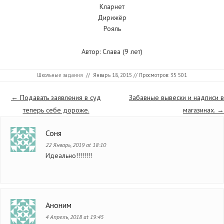
Кларнет
Дирижёр
Рояль
Автор: Слава (9 лет)
Школьные задания
//
Январь 18, 2015
// Просмотров: 35 501
Страницы
←
Подавать заявления в суд
Забавные вывески и надписи в
теперь себе дороже.
магазинах.
→
Соня
22 Январь, 2019 at 18:10
Идеально!!!!!!!!
Аноним
4 Апрель, 2018 at 19:45