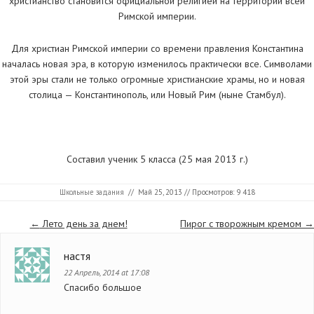
христианство становится официальной религией на территории всей
Римской империи.
Для христиан Римской империи со времени правления Константина
началась новая эра, в которую изменилось практически все. Символами
этой эры стали не только огромные христианские храмы, но и новая
столица — Константинополь, или Новый Рим (ныне Стамбул).
Составил ученик 5 класса (25 мая 2013 г.)
Школьные задания
//
Май 25, 2013
// Просмотров: 9 418
Страницы
←
Лето день за днем!
Пирог с творожным кремом
→
настя
22 Апрель, 2014 at 17:08
Спасибо большое