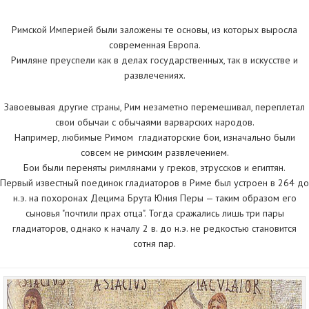
Римской Империей были заложены те основы, из которых выросла
современная Европа.
Римляне преуспели как в делах государственных, так в искусстве и
развлечениях.
Завоевывая другие страны, Рим незаметно перемешивал, переплетал
свои обычаи с обычаями варварских народов.
Например, любимые Римом гладиаторские бои, изначально были
совсем не римским развлечением.
Бои были переняты римлянами у греков, этруссков и египтян.
Первый известный поединок гладиаторов в Риме был устроен в 264 до
н.э. на похоронах Децима Брута Юния Перы — таким образом его
сыновья "почтили прах отца". Тогда сражались лишь три пары
гладиаторов, однако к началу 2 в. до н.э. не редкостью становится
сотня пар.