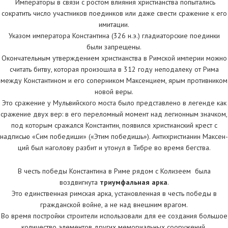
Императоры в связи с ростом влияния христианства попытались
сократить число участников поединков или даже свести сражение к его
имитации.
Указом императора Константина (326 н.э.) гладиаторские поединки
были запрещены.
Окончательным утверждением христианства в Римской империи можно
считать битву, которая произошла в 312 году неподалеку от Рима
между Константином и его соперником Максенцием, ярым противником
новой веры.
Это сражение у Мульвийского моста было представлено в легенде как
сражение двух вер: в его переломный момент над легионным значком,
под которым сражался Константин, появился христианский крест с
надписью «Сим победиши» («Этим победишь»). Антихристианин Максен-
ций был наголову разбит и утонул в Тибре во время бегства.
В честь победы Константина в Риме рядом с Колизеем была
воздвигнута
триумфальная арка
.
Это единственная римская арка, установленная в честь победы в
гражданской войне, а не над внешним врагом.
Во время постройки строители использовали для ее создания большое
количество элементов других мемориальных сооружений.