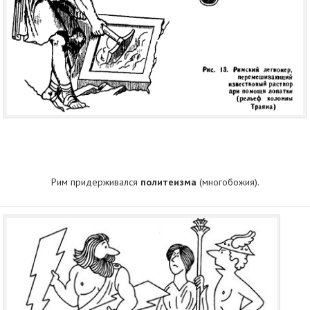
Рим придерживался
политеизма
(многобожия).