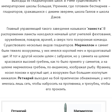
выходцы из гладиаторских школ. В Риме существовало 4
императорские школы: Большая, Утренняя, где готовили бестиариев –
гладиаторов, сражавшихся с дикими зверями, школа Галлов и школа
Даков.
Главный управляющий такого заведения назывался "
ланиста
". В
распоряжении ланисты находился немалый штат учителей фехтования,
оружейников, поваров, врачей, а сверх того похоронная команда.
Существовало несколько видов гладиаторов.
Мирмиллон
и самнит
были тяжело вооружены, у них имелся короткий меч и продолговатый
щит. И тот и другой носили шлем с забралом, но у самнита на шлеме
красовался высокий гребень, как то было принято у самнитов, а на
шлеме мирмиллона гребень, по-видимому, изображал рыбу. Фракиец
носил поножи и круглый щит, а вооружен был большим изогнутым
кинжалом.
Ретиарий
выходил на бой практически обнаженным, у него
имелась лишь сеть, чтобы набросить на противника, и трезубец, чтобы
его пронзить.