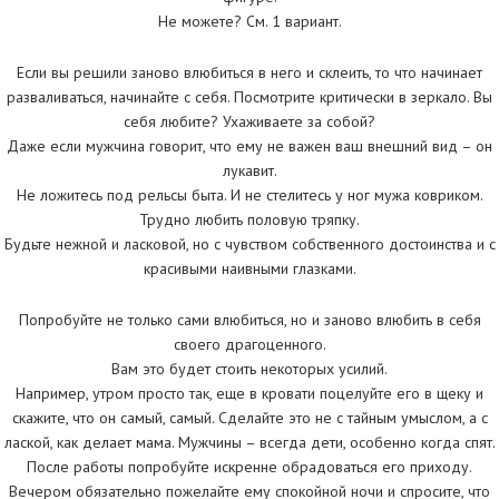
Не можете? См. 1 вариант.
Если вы решили заново влюбиться в него и склеить, то что начинает
разваливаться, начинайте с себя. Посмотрите критически в зеркало. Вы
себя любите? Ухаживаете за собой?
Даже если мужчина говорит, что ему не важен ваш внешний вид – он
лукавит.
Не ложитесь под рельсы быта. И не стелитесь у ног мужа ковриком.
Трудно любить половую тряпку.
Будьте нежной и ласковой, но с чувством собственного достоинства и с
красивыми наивными глазками.
Попробуйте не только сами влюбиться, но и заново влюбить в себя
своего драгоценного.
Вам это будет стоить некоторых усилий.
Например, утром просто так, еще в кровати поцелуйте его в щеку и
скажите, что он самый, самый. Сделайте это не с тайным умыслом, а с
лаской, как делает мама. Мужчины – всегда дети, особенно когда спят.
После работы попробуйте искренне обрадоваться его приходу.
Вечером обязательно пожелайте ему спокойной ночи и спросите, что