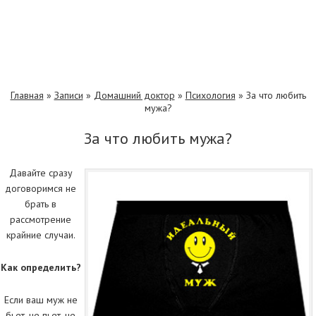
Главная
»
Записи
»
Домашний доктор
»
Психология
»
За что любить
мужа?
За что любить мужа?
Давайте сразу
договоримся не
брать в
рассмотрение
крайние случаи.
Как определить?
Если ваш муж не
бьет, не пьет, не