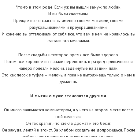
Что-то в этом роде. Если уж вы вышли замуж по любви.
И вы были счастливы.
Прежде всего счастливы именно своими мыслями, своими
разукрашиваниями и преукрашиваниями.
И конечно вы отталкивали от себя все, что вам в нем не нравилось, вы
считали это мелочами.
После свадьбы некоторое время все было здорово.
Потом все хорошее вы начали переводить в разряд привычного, и
наверх полезли мелочи, задвинутые на задний план.
Это как песок в туфле – мелочь, а пока не вытряхнешь только о нем и
думаешь.
И мысли о муже становятся другими.
Он много занимается компьютером, я у него на втором месте после
этой железяки.
Он так храпит ,что стёкла дрожат и это бесит.
Он зануда, лентяй и эгоист. За хлебом сходить не допросишься. После
работы ноги в тапочки и сидит у телека до ночи.