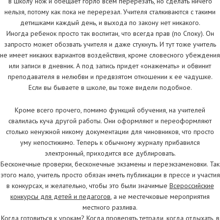
в школу нож и обещает горло всем перерезать, но сделать ничего
нельзя, потому как пока не перерезал. Учителя сталкиваются с такими
детишками каждый день, и выхода по закону нет никакого.
Иногда ребенок просто так воспитан, что всегда прав (по Споку). Он
запросто может обозвать учителя и даже стукнуть. И тут тоже учитель
не имеет никаких вариантов воздействия, кроме словесного убеждения
или записи в дневник. А под запись придет «онажемать» и обвинит
преподавателя в нелюбви и предвзятом отношении к ее чадушке.
Если вы бываете в школе, вы тоже видели подобное.
Кроме всего прочего, помимо функций обучения, на учителей
свалилась куча другой работы. Они оформляют и переоформляют
столько ненужной никому документации для чиновников, что просто
уму непостижимо. Теперь к обычному журналу прибавился
электронный, приходится все дублировать.
Бесконечные проверки, бесконечные экзамены и переэкзаменовки. Так
этого мало, учитель просто обязан иметь публикации в прессе и участия
в конкурсах, и желательно, чтобы это были значимые
Всероссийские
конкурсы для детей и педагогов
, а не местечковые мероприятия
местного разлива.
Когда готовиться к урокам? Когда проверять тетради, когда отдыхать, в