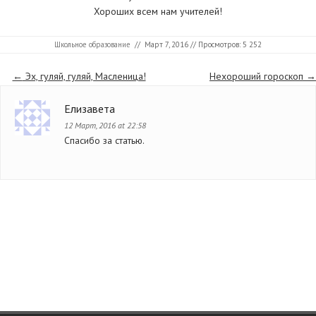
Хороших всем нам учителей!
Школьное образование
//
Март 7, 2016
// Просмотров: 5 252
Страницы
←
Эх, гуляй, гуляй, Масленица!
Нехороший гороскоп
→
Елизавета
12 Март, 2016 at 22:58
Спасибо за статью.