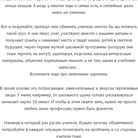
конце концов. А ведь у многих еще и семьи есть, и семейные дела
никто не отменял.
Вот и подумайте, прежде чем обвинять учителя, смогли бы вы потянуть
такой груз. А они тянут, учат, участвуют, вместе с вашими детьми и
получают гранты и занимают места и тащат наших детей в светлое
будущее, через тернии жуткой школьной программы (которую они
тоже терпеть не могут), адаптируя, подгоняя, находя интересные
материалы, объясняя нормальным языком, а не тем, каким в учебнике
написано…
Вспомните еще про невеликие зарплаты.
В своей основе это потрясающие, замечательные и зверски терпеливые
люди. У меня, например, от школьного шума голова раскалываться
начинает через 10 минут. И чтобы в этом гвалте жить, нужно не просто
любить свою профессию, нужно быть фанатом.
Начиная в который раз ругать учителя, будьте чуточку объективнее,
попробуйте в каждой ситуации посмотреть на проблему и со стороны
учителя тоже.