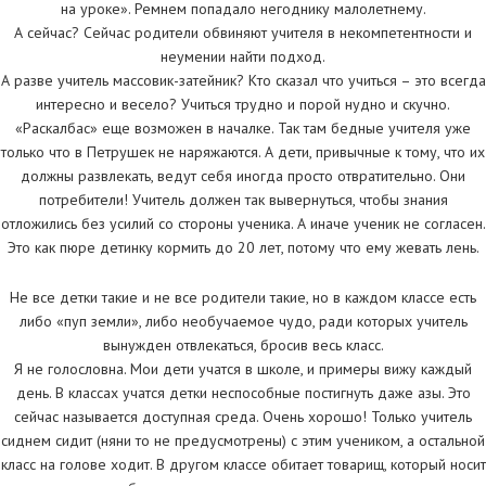
на уроке». Ремнем попадало негоднику малолетнему.
А сейчас? Сейчас родители обвиняют учителя в некомпетентности и
неумении найти подход.
А разве учитель массовик-затейник? Кто сказал что учиться – это всегда
интересно и весело? Учиться трудно и порой нудно и скучно.
«Раскалбас» еще возможен в началке. Так там бедные учителя уже
только что в Петрушек не наряжаются. А дети, привычные к тому, что их
должны развлекать, ведут себя иногда просто отвратительно. Они
потребители! Учитель должен так вывернуться, чтобы знания
отложились без усилий со стороны ученика. А иначе ученик не согласен.
Это как пюре детинку кормить до 20 лет, потому что ему жевать лень.
Не все детки такие и не все родители такие, но в каждом классе есть
либо «пуп земли», либо необучаемое чудо, ради которых учитель
вынужден отвлекаться, бросив весь класс.
Я не голословна. Мои дети учатся в школе, и примеры вижу каждый
день. В классах учатся детки неспособные постигнуть даже азы. Это
сейчас называется доступная среда. Очень хорошо! Только учитель
сиднем сидит (няни то не предусмотрены) с этим учеником, а остальной
класс на голове ходит. В другом классе обитает товарищ, который носит