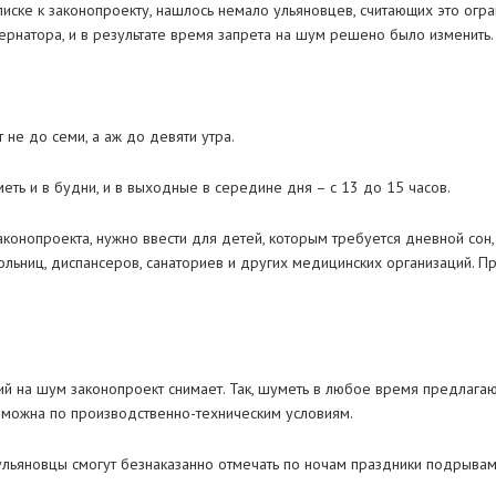
аписке к законопроекту, нашлось немало ульяновцев, считающих это огр
рнатора, и в результате время запрета на шум решено было изменить.
не до семи, а аж до девяти утра.
еть и в будни, и в выходные в середине дня – с 13 до 15 часов.
 законопроекта, нужно ввести для детей, которым требуется дневной сон
льниц, диспансеров, санаториев и других медицинских организаций. Пр
ний на шум законопроект снимает. Так, шуметь в любое время предлага
зможна по производственно-техническим условиям.
 ульяновцы смогут безнаказанно отмечать по ночам праздники подрывам