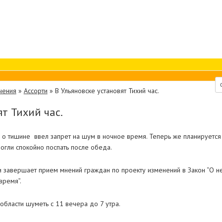
чения
»
Ассорти
»
В Ульяновске установят Тихий час.
ят Тихий час.
н о тишине
ввел запрет на шум в ночное время. Теперь же планируется
гли спокойно поспать после обеда.
ти завершает прием мнений граждан по проекту изменений в Закон “О 
время”.
области шуметь с 11 вечера до 7 утра.