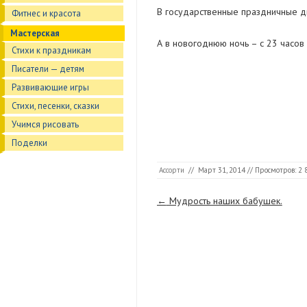
В государственные праздничные дн
Фитнес и красота
Мастерская
А в новогоднюю ночь – с 23 часов 
Стихи к праздникам
Писатели — детям
Развивающие игры
Стихи, песенки, сказки
Учимся рисовать
Поделки
Ассорти
//
Март 31, 2014
// Просмотров: 2 
Страницы
←
Мудрость наших бабушек.