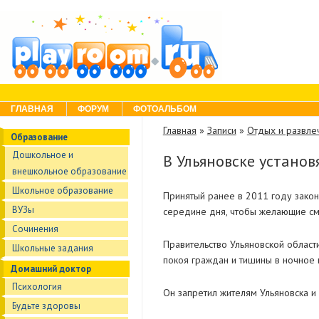
Skip to content
Menu
ГЛАВНАЯ
ФОРУМ
ФОТОАЛЬБОМ
Главная
»
Записи
»
Отдых и развле
Образование
Дошкольное и
В Ульяновске установ
внешкольное образование
Школьное образование
Принятый ранее в 2011 году зако
ВУЗы
середине дня, чтобы желающие смо
Сочинения
Правительство Ульяновской облас
Школьные задания
покоя граждан и тишины в ночное 
Домашний доктор
Психология
Он запретил жителям Ульяновска и 
Будьте здоровы