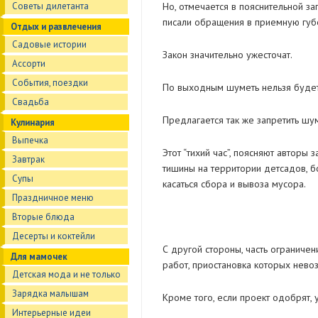
Советы дилетанта
Но, отмечается в пояснительной з
писали обращения в приемную губе
Отдых и развлечения
Садовые истории
Закон значительно ужесточат.
Ассорти
События, поездки
По выходным шуметь нельзя будет 
Свадьба
Предлагается так же запретить шум
Кулинария
Выпечка
Этот “тихий час”, поясняют авторы
Завтрак
тишины на территории детсадов, бо
Супы
касаться сбора и вывоза мусора.
Праздничное меню
Вторые блюда
Десерты и коктейли
С другой стороны, часть ограниче
Для мамочек
работ, приостановка которых нево
Детская мода и не только
Зарядка малышам
Кроме того, если проект одобрят,
Интерьерные идеи