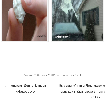
Ассорти
//
Февраль 26, 2013
// Просмотров: 2 721
Страницы
←
Фонвизин Денис Иванович.
Выставка «Гиганты Ледникового
«Недоросль».
периода» в Ульяновске 2 марта
2013 г.
→