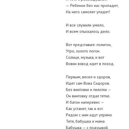
— Ребенок без нас пропадет,
На него самолет упадет!
И все служили умело,
И всем отыскалось дело.
Вот представьте: полигон,
Утро, золото погон.
Солнце, музыка, и вот
Вовин взвод идет в поход.
Первым, весел и здоров,
Идет сам Вова Сидоров.
Без винтовки и пилотки —
Он винтовку отдал тетке.
И батон наперевес —
Как устанет, так и ест.
Рядом с ним идут упрямо
Тетя, бабушка и мама.
Бабушка — с подушкой,