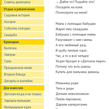
— Дайте то! Подайте это!
Советы дилетанта
Посадите на коня.
Отдых и развлечения
Посмотрите на меня!
Садовые истории
Ассорти
Мама с помощью бабушки
События, поездки
Жарит ему оладушки.
Бабушка с помощью мамы
Свадьба
Разучивает с ним гаммы.
Кулинария
А его любимый дед,
Выпечка
В шубу теплую одет,
Завтрак
Час, а то и все четыре
Ходит-бродит в «Детском мире».
Супы
Потому что есть шансы
Праздничное меню
Купить для мальчика джинсы.
Вторые блюда
Десерты и коктейли
Мальчика ради
Для мамочек
Тети и дяди
Делали невозможное:
Детская мода и не только
Пекли пирожное,
Зарядка малышам
Дарили наперегонки
Интерьерные идеи