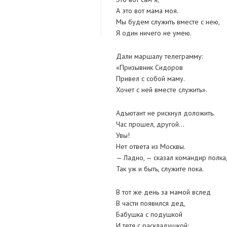
А это вот мама моя.
Мы будем служить вместе с нею,
Я один ничего не умею.
Дали маршалу телеграмму:
«Призывник Сидоров
Привел с собой маму.
Хочет с ней вместе служить».
Адъютант не рискнул доложить.
Час прошел, другой…
Увы!
Нет ответа из Москвы.
— Ладно, — сказал командир полка
Так уж и быть, служите пока.
В тот же день за мамой вслед
В части появился дед,
Бабушка с подушкой
И тетя с раскладушкой: