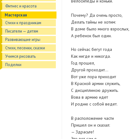
Велосипеды и коньки.
Фитнес и красота
Мастерская
Почему? Да очень просто,
Делать тайны не хотим:
Стихи к праздникам
В доме было много взрослых,
Писатели — детям
А ребенок был один.
Развивающие игры
Стихи, песенки, сказки
Но сейчас бегут года
Как нигде и никогда.
Учимся рисовать
Год прошел,
Поделки
Другой проходит…
Вот уже пора приходит
В Красной армии служить,
С дисциплиною дружить.
Вова в армию идет
И родню с собой ведет.
В расположение части
Пришел он и сказал:
— Здрасьте!
Это вот сам я,