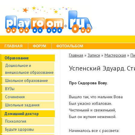
Skip to content
Menu
ГЛАВНАЯ
ФОРУМ
ФОТОАЛЬБОМ
Главная
»
Записи
»
Мастерская
»
Пи
Образование
Дошкольное и
Успенский Эдуард. С
внешкольное образование
Школьное образование
Про Сидорова Вову.
ВУЗы
Вышло так, что мальчик Вова
Сочинения
Был ужасно избалован.
Школьные задания
Чистенький и свеженький,
Домашний доктор
Был он жутким неженкой.
Психология
Будьте здоровы
Начиналось все с рассвета: