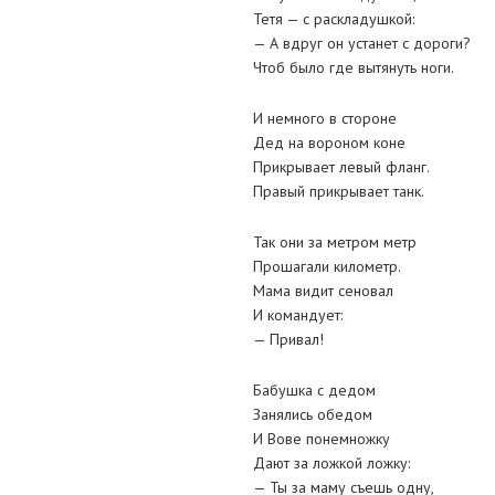
Тетя — с раскладушкой:
— А вдруг он устанет с дороги?
Чтоб было где вытянуть ноги.
И немного в стороне
Дед на вороном коне
Прикрывает левый фланг.
Правый прикрывает танк.
Так они за метром метр
Прошагали километр.
Мама видит сеновал
И командует:
— Привал!
Бабушка с дедом
Занялись обедом
И Вове понемножку
Дают за ложкой ложку:
— Ты за маму съешь одну,