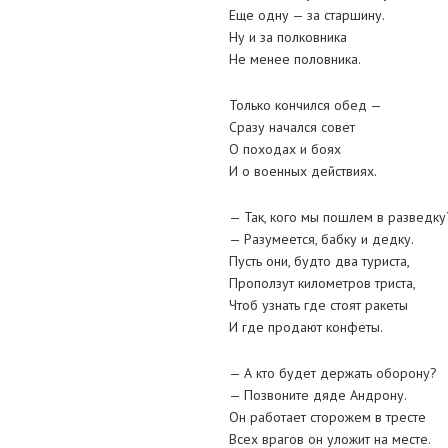
Еще одну — за старшину.
Ну и за полковника
Не менее половника.
Только кончился обед —
Сразу начался совет
О походах и боях
И о военных действиях.
— Так, кого мы пошлем в разведку
— Разумеется, бабку и дедку.
Пусть они, будто два туриста,
Проползут километров триста,
Чтоб узнать где стоят ракеты
И где продают конфеты.
— А кто будет держать оборону?
— Позвоните дяде Андрону.
Он работает сторожем в тресте
Всех врагов он уложит на месте.