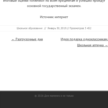
итоговые оценки «отлично» по всем предметам и успешно пройдут
основной государственный экзамен.
Источник: интернет
Школьное образование
//
Январь 30, 2019
// Просмотров: 3 452
Страницы
←
Разгрузочные дни
Идея подарка одноклассникам.
Школьная аптечка
→
© 2026
Для мамочек и не только