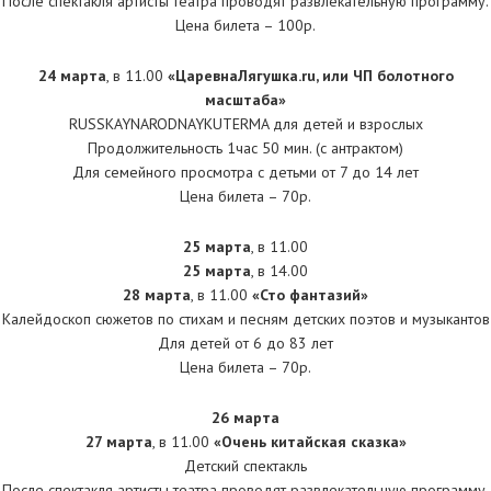
После спектакля артисты театра проводят развлекательную программу.
Цена билета – 100р.
24 марта
, в 11.00
«ЦаревнаЛягушка.ru, или ЧП болотного
масштаба»
RUSSKAYNARODNAYKUTERMA для детей и взрослых
Продолжительность 1час 50 мин. (с антрактом)
Для семейного просмотра с детьми от 7 до 14 лет
Цена билета – 70р.
25 марта
, в 11.00
25 марта
, в 14.00
28 марта
, в 11.00
«Сто фантазий»
Калейдоскоп сюжетов по стихам и песням детских поэтов и музыкантов
Для детей от 6 до 83 лет
Цена билета – 70р.
26 марта
27 марта
, в 11.00
«Очень китайская сказка»
Детский спектакль
После спектакля артисты театра проводят развлекательную программу.