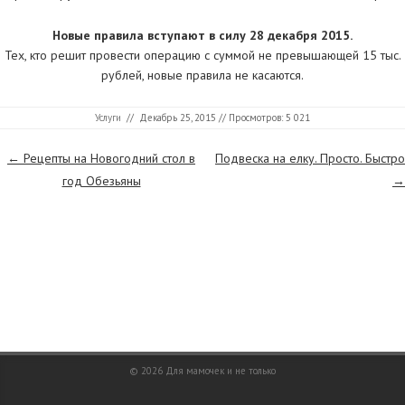
Новые правила вступают в силу 28 декабря 2015.
Тех, кто решит провести операцию с суммой не превышающей 15 тыс.
рублей, новые правила не касаются.
Услуги
//
Декабрь 25, 2015
// Просмотров: 5 021
Страницы
←
Рецепты на Новогодний стол в
Подвеска на елку. Просто. Быстро
год Обезьяны
→
© 2026
Для мамочек и не только