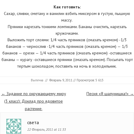
Как готовить:
Сахар, сливки, сметану и ванилин взбить миксером в густую, пышную
массу.
Пряники нарезать тонкими ломтиками. Бананы очистить, нарезать
кружочками.
Выложить торт слоями: 1/4 часть пряников (смазать кремом) -1/3
бананов — чернослив -1/4 часть пряников (смазать кремом) — 1/3
бананов — орехи — 1/4 часть пряников (смазать кремом) -оставшиеся
бананы — курагу -оставшиеся пряники (смазать кремом). Посыпать торт
тертым шоколадом, поставить на ночь в холодильник.
Выпечка
//
Февраль 9, 2011
// Просмотров: 5 613
Страницы
←
Задание по окружающему миру
Песня «Я шалунишка!»
→
(3 класс): Доклад про ядовитое
растение.
света
22 Февраль, 2011 at 11:33