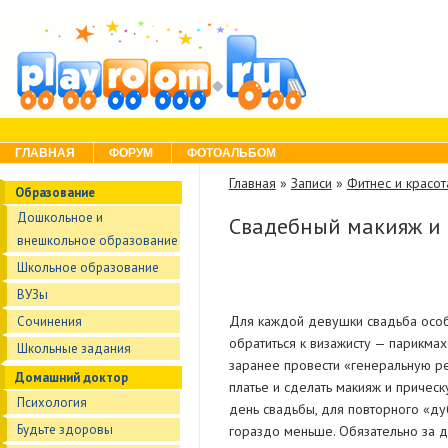
Skip to content
Menu
ГЛАВНАЯ
ФОРУМ
ФОТОАЛЬБОМ
Главная
»
Записи
»
Фитнес и красот
Образование
Дошкольное и
Свадебный макияж и 
внешкольное образование
Школьное образование
ВУЗы
Для каждой девушки свадьба особе
Сочинения
обратиться к визажисту — парикмах
Школьные задания
заранее провести «генеральную ре
Домашний доктор
платье и сделать макияж и прическ
Психология
день свадьбы, для повторного «ду
Будьте здоровы
гораздо меньше. Обязательно за д