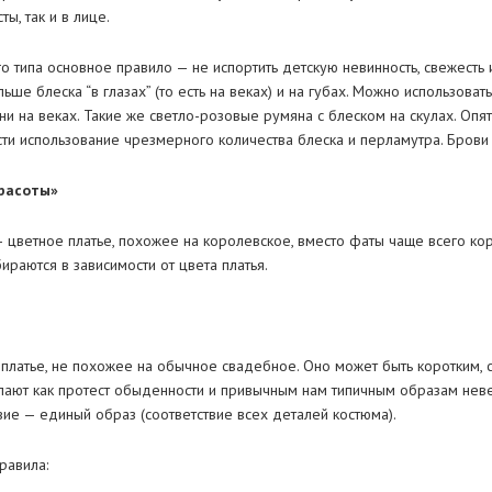
ы, так и в лице.
 типа основное правило — не испортить детскую невинность, свежесть и
ьше блеска “в глазах” (то есть на веках) и на губах. Можно использоват
 на веках. Такие же светло-розовые румяна с блеском на скулах. Опят
ти использование чрезмерного количества блеска и перламутра. Брови
расоты»
 цветное платье, похожее на королевское, вместо фаты чаще всего кор
ираются в зависимости от цвета платья.
 платье, не похожее на обычное свадебное. Оно может быть коротким, 
тупают как протест обыденности и привычным нам типичным образам нев
вие — единый образ (соответствие всех деталей костюма).
равила: