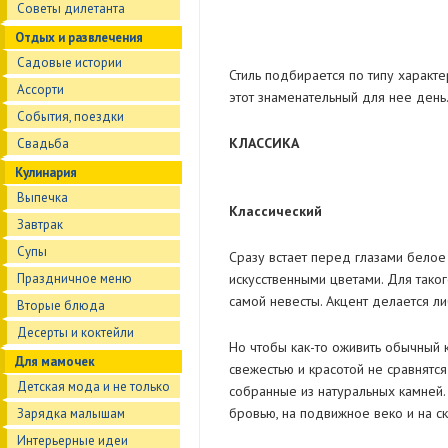
Советы дилетанта
Отдых и развлечения
Садовые истории
Стиль подбирается по типу характе
Ассорти
этот знаменательный для нее день
События, поездки
КЛАССИКА
Свадьба
Кулинария
Выпечка
Классический
Завтрак
Супы
Сразу встает перед глазами бело
Праздничное меню
искусственными цветами. Для тако
самой невесты. Акцент делается либ
Вторые блюда
Десерты и коктейли
Но чтобы как-то оживить обычный 
Для мамочек
свежестью и красотой не сравнятся
Детская мода и не только
собранные из натуральных камней.
бровью, на подвижное веко и на ску
Зарядка малышам
Интерьерные идеи