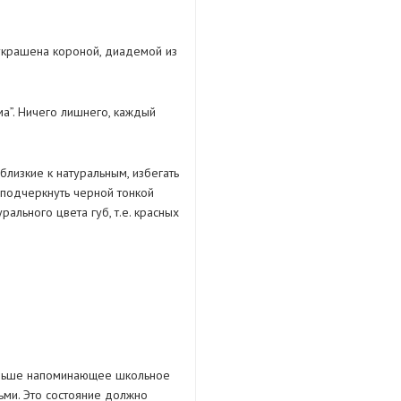
 украшена короной, диадемой из
а”. Ничего лишнего, каждый
лизкие к натуральным, избегать
о подчеркнуть черной тонкой
ального цвета губ, т.е. красных
больше напоминающее школьное
ьми. Это состояние должно