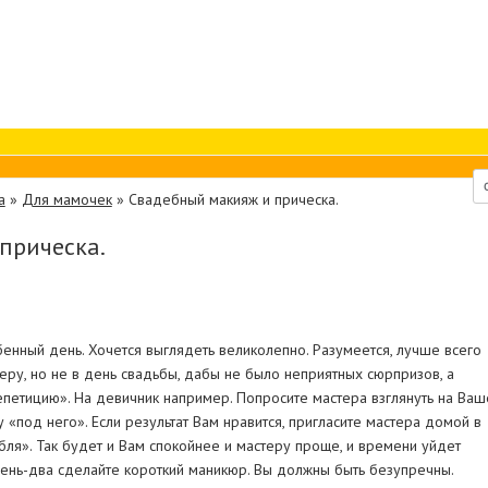
а
»
Для мамочек
»
Свадебный макияж и прическа.
прическа.
нный день. Хочется выглядеть великолепно. Разумеется, лучше всего
еру, но не в день свадьбы, дабы не было неприятных сюрпризов, а
петицию». На девичник например. Попросите мастера взглянуть на Ваш
у «под него». Если результат Вам нравится, пригласите мастера домой в
бля». Так будет и Вам спокойнее и мастеру проще, и времени уйдет
ень-два сделайте короткий маникюр. Вы должны быть безупречны.