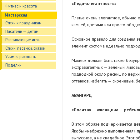
«Леди-элегантность»
Фитнес и красота
Мастерская
Платье очень элегантное, обычно 
Стихи к праздникам
камней, цветами или просто ободк
Писатели — детям
Основное правило для создания эт
Развивающие игры
элемент костюма идеально подходи
Стихи, песенки, сказки
Учимся рисовать
Макияж должен быть также безупре
Поделки
экстравагантных — зеленый, лиловы
подводкой около ресниц по верхнем
оттенков, избегать — сиреневые, б
АВАНГАРД
«Лолита» — «женщина — ребено
В этом образе подчеркивается дет
Якобы «небрежно выполненная» пр
выпускное, а не свадебное. Этот 