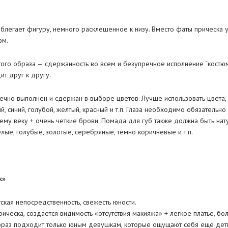
облегает фигуру, немного расклешенное к низу. Вместо фаты прическа
ом.
ого образа — сдержанность во всем и безупречное исполнение “костюм
т друг к другу.
чно выполнен и сдержан в выборе цветов. Лучше использовать цвета, б
й, синий, голубой, желтый, красный и т.п. Глаза необходимо обязательн
у веку + очень четкие брови. Помада для губ также должна быть натур
елые, голубые, золотые, серебряные, темно коричневые и т.п.
к»
ская непосредственность, свежесть юности.
ическа, создается видимость «отсутствия макияжа» + легкое платье, 
образ подходит только юным девушкам, которые ощущают себя еще дет