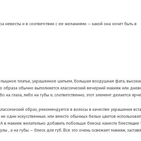
ра невесты и в соответствии с ее желаниями — какой она хочет быть в
.
е пышное платье, украшенное шитьем, большая воздушная фата, высока
го образа обычно выполняется классический вечерний макияж или днев
о на глаза, либо на губы и, соответственно, этот элемент делается ярче
классический образ, рекомендуется в волосы в качестве украшения вста
 ни одни искусственные, или вместо обычных белых цветов использовать
 А в макияж желательно добавить побольше блеска: нанести блестящие 
лы , а на губы — блеск для губ. Все это очень освежает макияж, заставля