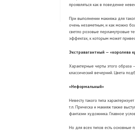
проявляться как в поведение невест
При выполнении макияжа для такого
очень незаметным, и как можно бол
светло розовые перламутровые тени
эффектах, к которым может привес
Экстравагантный — «королева к
Характерные черты этого образа —
классический вечерний. Цвета подб
«Неформальный»
Невесту такого типа характеризует
т.п. Прическа и макияж также выс
фантазии художника. Главное усло
Но для всех типов есть основные п